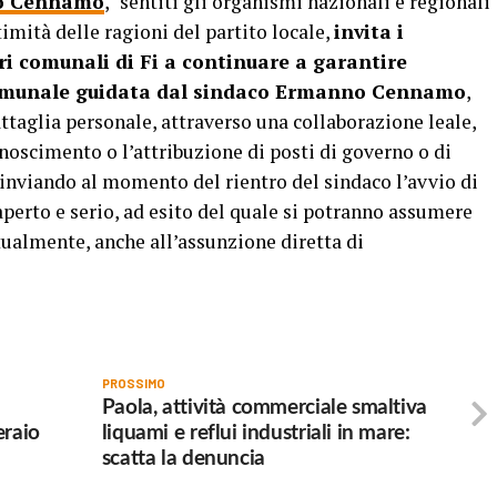
no Cennamo
, “sentiti gli organismi nazionali e regionali
timità delle ragioni del partito locale,
invita i
ieri comunali di Fi a continuare a garantire
omunale guidata dal sindaco Ermanno Cennamo
,
attaglia personale, attraverso una collaborazione leale,
onoscimento o l’attribuzione di posti di governo o di
inviando al momento del rientro del sindaco l’avvio di
aperto e serio, ad esito del quale si potranno assumere
ualmente, anche all’assunzione diretta di
PROSSIMO
Paola, attività commerciale smaltiva
eraio
liquami e reflui industriali in mare:
scatta la denuncia