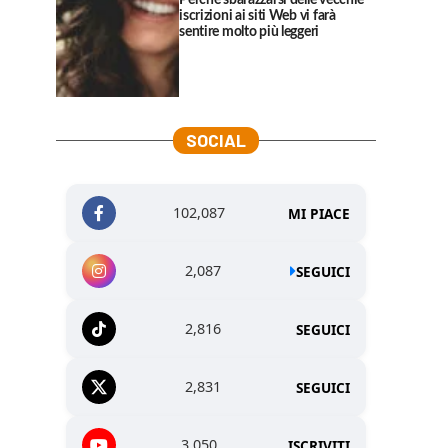
Perché sbarazzarsi delle vecchie
iscrizioni ai siti Web vi farà
sentire molto più leggeri
SOCIAL
102,087
MI PIACE
2,087
SEGUICI
2,816
SEGUICI
2,831
SEGUICI
3,050
ISCRIVITI