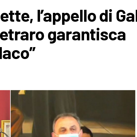
te, l’appello di Gal
 Cetraro garantisca
daco”