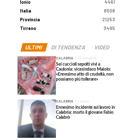
Ionio
4461
Italia
8508
Provincia
21253
Tirreno
3495
ULTIMI
DI TENDENZA
VIDEO
CALABRIA
32 minuti fa
Sei cuccioli sepolti vivi a
Caulonia: vicesindaco Maiolo:
«Ennesimo atto di crudeltà, non
possiamo più tollerare»
CALABRIA
1 ora fa
Ennesimo incidente sul lavoro in
Calabria: morto il giovane Fabio
Calabrò