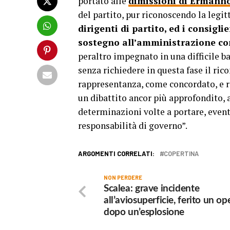
portato alle
dimissioni di Erman
del partito, pur riconoscendo la legit
dirigenti di partito, ed i consigl
sostegno all’amministrazione c
peraltro impegnato in una difficile b
senza richiedere in questa fase il ric
rappresentanza, come concordato, e r
un dibattito ancor più approfondito, 
determinazioni volte a portare, event
responsabilità di governo”.
ARGOMENTI CORRELATI:
COPERTINA
NON PERDERE
Scalea: grave incidente
all’aviosuperficie, ferito un op
dopo un’esplosione