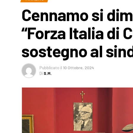
Cennamo si dimet
“Forza Italia di
sostegno al sin
Pubblicato
il
10 Ottobre, 2024
Di
S.M.