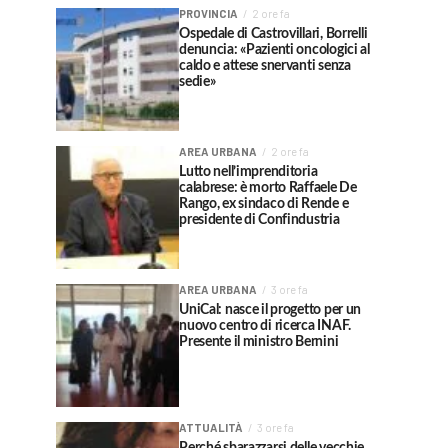
PROVINCIA
2 ore fa
Ospedale di Castrovillari, Borrelli
denuncia: «Pazienti oncologici al
caldo e attese snervanti senza
sedie»
AREA URBANA
2 ore fa
Lutto nell’imprenditoria
calabrese: è morto Raffaele De
Rango, ex sindaco di Rende e
presidente di Confindustria
AREA URBANA
3 ore fa
UniCal: nasce il progetto per un
nuovo centro di ricerca INAF.
Presente il ministro Bernini
ATTUALITÀ
3 ore fa