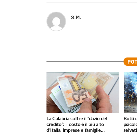
S.M.
POT
La Calabria soffre il “dazio del
Botti 
credito”: il costo è il più alto
psicol
d’Italia. Imprese e famiglie
selvati
penalizzate