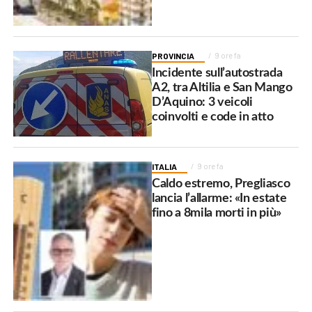
PROVINCIA
9 ore fa
Incidente sull’autostrada
A2, tra Altilia e San Mango
D’Aquino: 3 veicoli
coinvolti e code in atto
ITALIA
9 ore fa
Caldo estremo, Pregliasco
lancia l’allarme: «In estate
fino a 8mila morti in più»