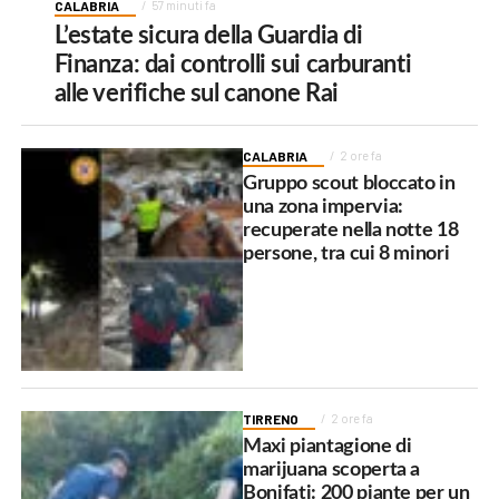
CALABRIA
57 minuti fa
L’estate sicura della Guardia di
Finanza: dai controlli sui carburanti
alle verifiche sul canone Rai
CALABRIA
2 ore fa
Gruppo scout bloccato in
una zona impervia:
recuperate nella notte 18
persone, tra cui 8 minori
TIRRENO
2 ore fa
Maxi piantagione di
marijuana scoperta a
Bonifati: 200 piante per un