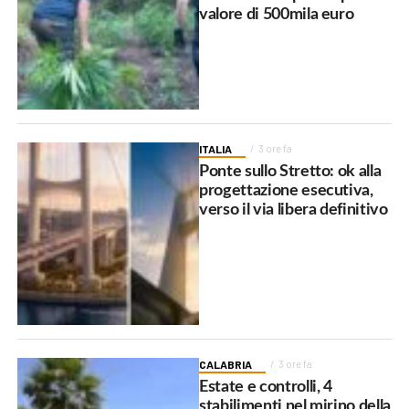
valore di 500mila euro
ITALIA
3 ore fa
Ponte sullo Stretto: ok alla
progettazione esecutiva,
verso il via libera definitivo
CALABRIA
3 ore fa
Estate e controlli, 4
stabilimenti nel mirino della