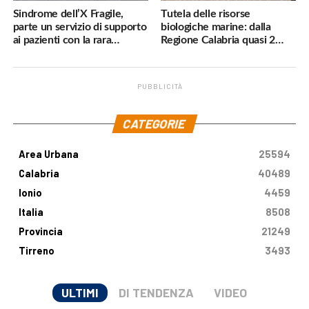
Sindrome dell’X Fragile,
Tutela delle risorse
parte un servizio di supporto
biologiche marine: dalla
ai pazienti con la rara
Regione Calabria quasi 2
malattia genetica
milioni di euro
PUBBLICITÀ
.
CATEGORIE
Area Urbana
25594
Calabria
40489
Ionio
4459
Italia
8508
Provincia
21249
Tirreno
3493
ULTIMI
DI TENDENZA
VIDEO