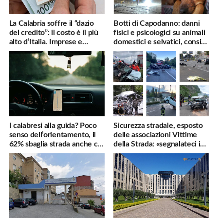
La Calabria soffre il “dazio
Botti di Capodanno: danni
del credito”: il costo è il più
fisici e psicologici su animali
alto d’Italia. Imprese e
domestici e selvatici, consigli
famiglie penalizzate
utili
I calabresi alla guida? Poco
Sicurezza stradale, esposto
senso dell’orientamento, il
delle associazioni Vittime
62% sbaglia strada anche col
della Strada: «segnalateci i
navigatore
pericoli, interverremo
subito»