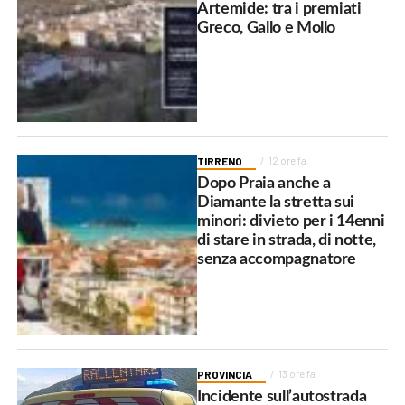
Artemide: tra i premiati
Greco, Gallo e Mollo
TIRRENO
12 ore fa
Dopo Praia anche a
Diamante la stretta sui
minori: divieto per i 14enni
di stare in strada, di notte,
senza accompagnatore
PROVINCIA
13 ore fa
Incidente sull’autostrada