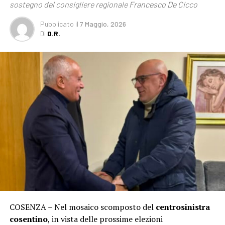
sostegno del consigliere regionale Francesco De Cicco
Pubblicato
il
7 Maggio, 2026
Di
D.R.
COSENZA – Nel mosaico scomposto del
centrosinistra
cosentino
, in vista delle prossime elezioni