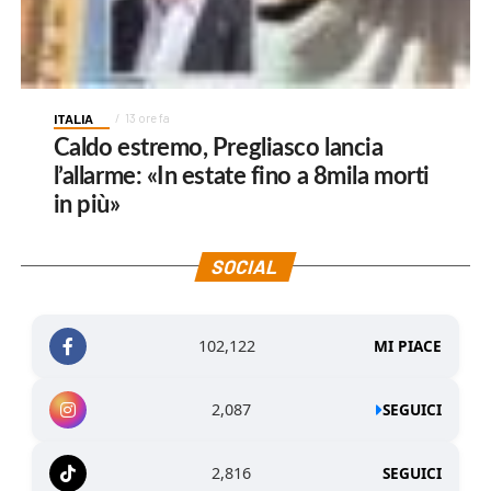
ITALIA
13 ore fa
Caldo estremo, Pregliasco lancia
l’allarme: «In estate fino a 8mila morti
in più»
SOCIAL
102,122
MI PIACE
2,087
SEGUICI
2,816
SEGUICI