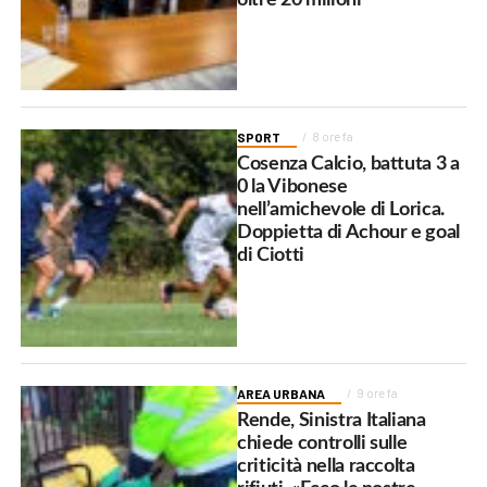
SPORT
8 ore fa
Cosenza Calcio, battuta 3 a
0 la Vibonese
nell’amichevole di Lorica.
Doppietta di Achour e goal
di Ciotti
AREA URBANA
9 ore fa
Rende, Sinistra Italiana
chiede controlli sulle
criticità nella raccolta