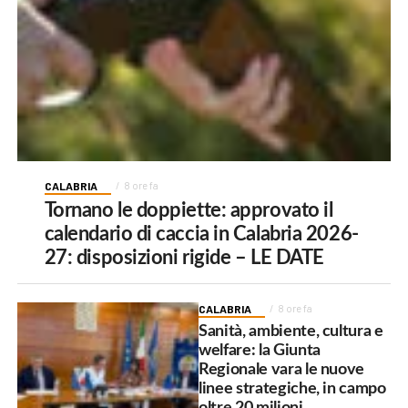
CALABRIA
8 ore fa
Tornano le doppiette: approvato il
calendario di caccia in Calabria 2026-
27: disposizioni rigide – LE DATE
CALABRIA
8 ore fa
Sanità, ambiente, cultura e
welfare: la Giunta
Regionale vara le nuove
linee strategiche, in campo
oltre 20 milioni