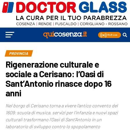
PROVINCIA
Rigenerazione culturale e
sociale a Cerisano: l’Oasi di
Sant’Antonio rinasce dopo 16
anni
Nel borgo di Cerisano torna a vivere l’antico convento del
1609: scuola di musica, servizi per l’infanzia e nuovi spazi
culturali trasformano l’Oasi di Sant’Antonio in un
laboratorio di sviluppo contro lo spopolamento