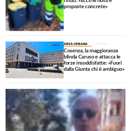
rifiuti. «Ecco le nostre
proposte concrete»
AREA URBANA
9 ore fa
Cosenza, la maggioranza
blinda Caruso e attacca le
forze insoddisfatte: «Fuori
dalla Giunta chi è ambiguo»