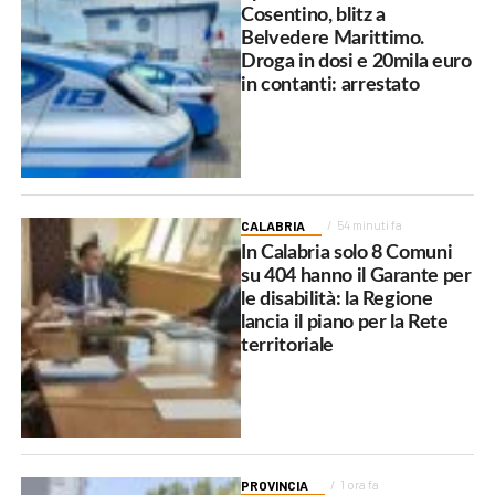
Cosentino, blitz a
Belvedere Marittimo.
Droga in dosi e 20mila euro
in contanti: arrestato
CALABRIA
54 minuti fa
In Calabria solo 8 Comuni
su 404 hanno il Garante per
le disabilità: la Regione
lancia il piano per la Rete
territoriale
PROVINCIA
1 ora fa