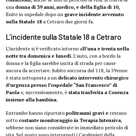
una
donna di 39 anni, medico, e della figlia di 10,
finite in ospedale dopo un
grave incidente avvenuto
sulla Statale 18
a Cetraro due giorni fa.
L’incidente sulla Statale 18 a Cetraro
L’incidente si è verificato intorno a
ll’una e trenta nella
notte tra domenica e lunedì
. L’auto, con a bordo la
donna e la figlia sarebbe uscita di strada per cause
ancora da accertare. Subito soccorsa dal 118, la 39enne
è stata sottoposta a un
delicato intervento chirurgico
d’urgenza presso l’ospedale “San Francesco” di
Paola
e, successivamente, è
stata trasferita a Cosenza
insieme alla bambina
.
Entrambe hanno riportato
politraumi gravi e
restano
sotto
costante monitoraggio in Terapia Intensiva
,
sebbene non siano considerate in immediato pericolo di
vita. Sul posto sono intervenuti i Carabinieri della