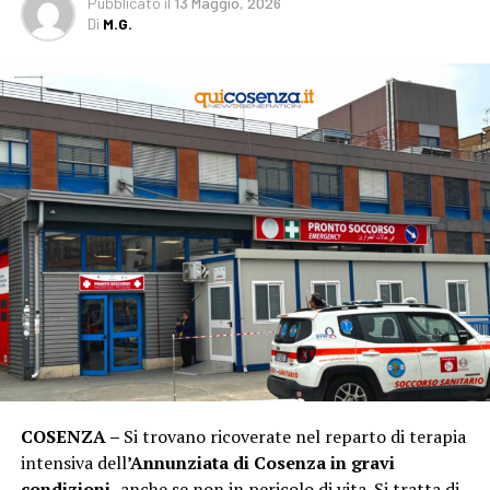
Pubblicato
il
13 Maggio, 2026
Di
M.G.
COSENZA –
Si trovano ricoverate nel reparto di terapia
intensiva dell
’Annunziata di Cosenza in gravi
condizioni,
anche se non in pericolo di vita
.
Si tratta di