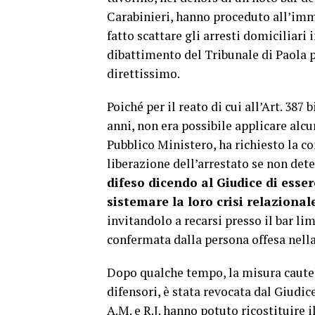
Carabinieri, hanno proceduto all’imme
fatto scattare gli arresti domiciliari
dibattimento del Tribunale di Paola p
direttissimo.
Poiché per il reato di cui all’Art. 387 
anni, non era possibile applicare alcu
Pubblico Ministero, ha richiesto la c
liberazione dell’arrestato se non det
difeso dicendo al Giudice di ess
sistemare la loro crisi relazional
invitandolo a recarsi presso il bar li
confermata dalla persona offesa nell
Dopo qualche tempo, la misura cautel
difensori, è stata revocata dal Giudic
A.M. e R.J. hanno potuto ricostituire 