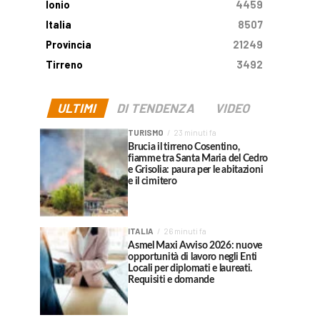
Ionio
4459
Italia
8507
Provincia
21249
Tirreno
3492
ULTIMI
DI TENDENZA
VIDEO
TURISMO
23 minuti fa
Brucia il tirreno Cosentino,
fiamme tra Santa Maria del Cedro
e Grisolia: paura per le abitazioni
e il cimitero
ITALIA
26 minuti fa
Asmel Maxi Avviso 2026: nuove
opportunità di lavoro negli Enti
Locali per diplomati e laureati.
Requisiti e domande