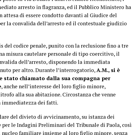
diato arresto in flagranza, ed il Pubblico Ministero ha
 in attesa di essere condotto davanti al Giudice del
er la convalida dell’arresto ed il contestuale giudizio
bis del codice penale, punito con la reclusione fino a tre
na misura cautelare personale di tipo coercitivo, il
onvalida dell’arresto, disponendo la immediata
enuto per altro. Durante l’interrogatorio,
A.M., si è
ere stato chiamato dalla sua compagna per
e
, anche nell’interesse del loro figlio minore,
mitrofo alla sua abitazione. Circostanza che venne
a immediatezza dei fatti.
are del divieto di avvicinamento, su istanza dei
e per le Indagini Preliminari del Tribunale di Paola, così
il nucleo familiare insieme al loro figlio minore, senza