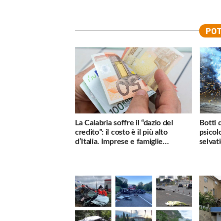
POT
La Calabria soffre il “dazio del
Botti 
credito”: il costo è il più alto
psicol
d’Italia. Imprese e famiglie
selvati
penalizzate