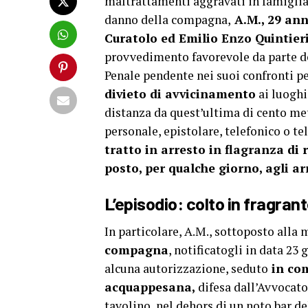
maltrattamenti aggravati in famiglia,
danno della compagna,
A.M., 29 ann
Curatolo ed Emilio Enzo Quintieri
provvedimento favorevole da parte de
Penale pendente nei suoi confronti p
divieto di avvicinamento
ai luoghi
distanza da quest’ultima di cento me
personale, epistolare, telefonico o te
tratto in arresto in flagranza di 
posto, per qualche giorno, agli ar
L’episodio: colto in fragran
In particolare, A.M., sottoposto alla
compagna
, notificatogli in data 23
alcuna autorizzazione, seduto
in com
acquappesana,
difesa dall’Avvocato
tavolino, nel dehors di un noto bar de