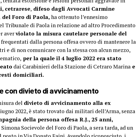
 tentata estorsione e lesioni personali aggravate in
i, cetrarese
,
difeso dagli Avvocati Carmine
 del Foro di Paola,
ha ottenuto l’ennesimo
l Tribunale di Paola in relazione ad altro Procedimento
er aver
violato la misura cautelare personale del
 frequentati dalla persona offesa ovvero di mantenere la
tri e di non comunicare con la stessa con alcun mezzo,
lematico,
per la quale il 4 luglio 2022 era stato
reato
dai Carabinieri della Stazione di Cetraro Marina
e
resti domiciliari.
te con divieto di avvicinamento
 misura del
divieto di avvicinamento alla ex
 giugno 2022, è stato trovato dai militari dell’Arma, senza
pagnia della persona offesa R.J., 25 anni,
 Simona Socievole del Foro di Paola, a sera tarda, ad un
l posto in Via Donato Faini. Avendolo riconosciuto, i