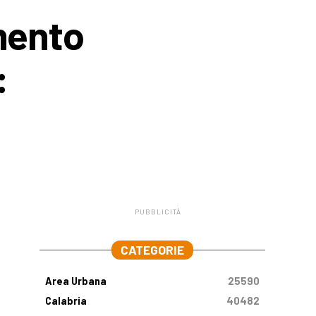
amento
:
PUBBLICITÀ
.
CATEGORIE
Area Urbana
25590
Calabria
40482