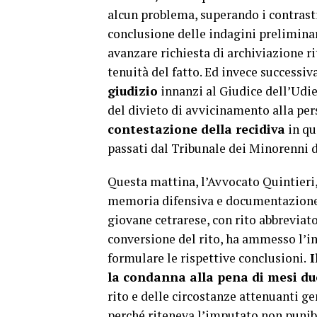
alcun problema, superando i contrasti
conclusione delle indagini preliminar
avanzare richiesta di archiviazione r
tenuità del fatto. Ed invece successi
giudizio
innanzi al Giudice dell’Udi
del divieto di avvicinamento alla per
contestazione della recidiva
in qu
passati dal Tribunale dei Minorenni 
Questa mattina, l’Avvocato Quintieri,
memoria difensiva e documentazione ri
giovane cetrarese, con rito abbreviato 
conversione del rito, ha ammesso l’im
formulare le rispettive conclusioni.
I
la condanna alla pena di mesi due
rito e delle circostanze attenuanti ge
perché riteneva l’imputato non punibil