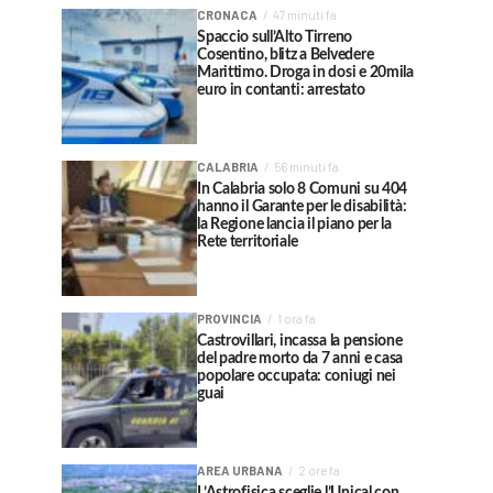
CRONACA
47 minuti fa
Spaccio sull’Alto Tirreno
Cosentino, blitz a Belvedere
Marittimo. Droga in dosi e 20mila
euro in contanti: arrestato
CALABRIA
56 minuti fa
In Calabria solo 8 Comuni su 404
hanno il Garante per le disabilità:
la Regione lancia il piano per la
Rete territoriale
PROVINCIA
1 ora fa
Castrovillari, incassa la pensione
del padre morto da 7 anni e casa
popolare occupata: coniugi nei
guai
AREA URBANA
2 ore fa