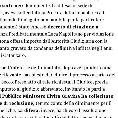
 sorti precedentemente. La difesa, in sede di
i, aveva sollecitato la Procura della Repubblica ad
itenendo l’indagato non punibile per la particolare
vamente è stato emesso
decreto di citazione a
enza Predibattimentale Luca Napolitano per violazione
sona offesa imposto dall’Autorità Giudiziaria con la
anto gravato da condanna definitiva inflitta negli anni
di Catanzaro.
 nell’interesse dell’imputato, dopo aver prodotto una
levante, ha chiesto di definire il processo a carico del
secco. Preso atto di tale richiesta, il Giudice, previa
putato al giudizio abbreviato, invitando le parti a
l Pubblico Ministero Elvira Gravina ha sollecitato
 di reclusione,
tenuto conto della diminuente per il
neriche.
La difesa,
invece, ha chiesto l’assoluzione
e per la particolare tenuità del fatto, anche alla luce