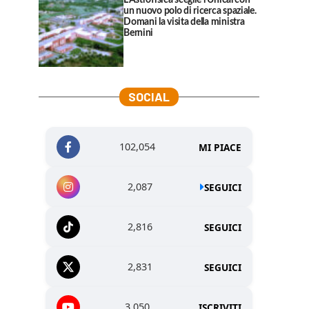
L’Astrofisica sceglie l’Unical con
un nuovo polo di ricerca spaziale.
Domani la visita della ministra
Bernini
SOCIAL
102,054
MI PIACE
2,087
SEGUICI
2,816
SEGUICI
2,831
SEGUICI
3,050
ISCRIVITI