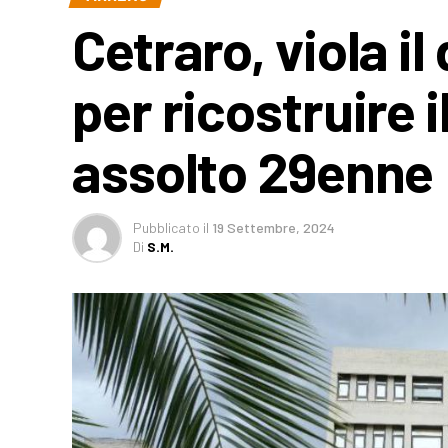
Cetraro, viola i
per ricostruire i
assolto 29enne
Pubblicato
il
19 Settembre, 2024
Di
S.M.