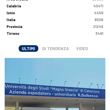
Calabria
40471
Ionio
4458
Italia
8506
Provincia
21246
Tirreno
3491
ULTIMI
DI TENDENZA
VIDEO