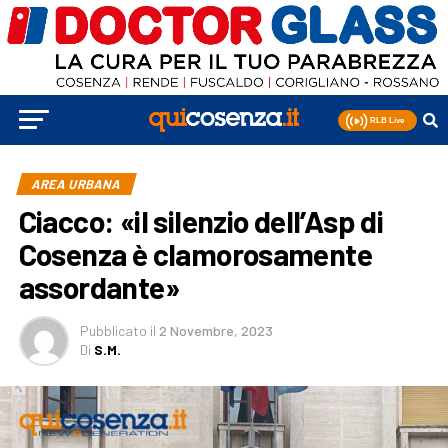
AREA URBANA
Ciacco: «il silenzio dell’Asp di
Cosenza è clamorosamente
assordante»
Pubblicato
il
2 Novembre, 2023
Di
S.M.