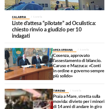
CALABRIA
4 ore fa
Liste d’attesa “pilotate” ad Oculistica:
chiesto rinvio a giudizio per 10
indagati
AREA URBANA
4 ore fa
Cosenza, approvato
l’assestamento di bilancio.
Caruso e Mazzuca: «Conti
in ordine e governo sempre
più solido»
TIRRENO
4 ore fa
Praia a Mare, stretta sulla
movida: divieto per i minori
di 14 anni di andare in giro