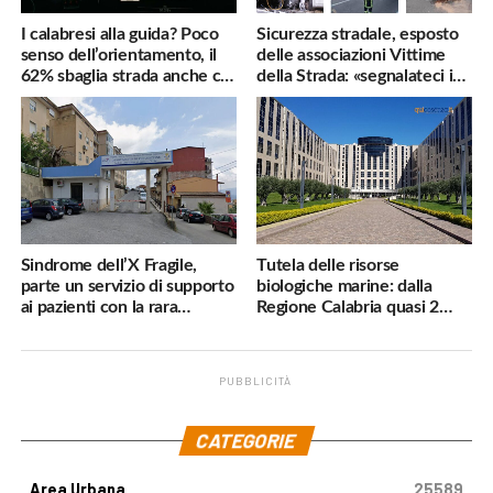
I calabresi alla guida? Poco
Sicurezza stradale, esposto
senso dell’orientamento, il
delle associazioni Vittime
62% sbaglia strada anche col
della Strada: «segnalateci i
navigatore
pericoli, interverremo
subito»
Sindrome dell’X Fragile,
Tutela delle risorse
parte un servizio di supporto
biologiche marine: dalla
ai pazienti con la rara
Regione Calabria quasi 2
malattia genetica
milioni di euro
PUBBLICITÀ
.
CATEGORIE
Area Urbana
25589