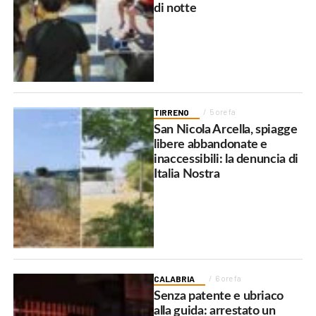
di notte
TIRRENO
5 ore fa
San Nicola Arcella, spiagge
libere abbandonate e
inaccessibili: la denuncia di
Italia Nostra
CALABRIA
6 ore fa
Senza patente e ubriaco
alla guida: arrestato un