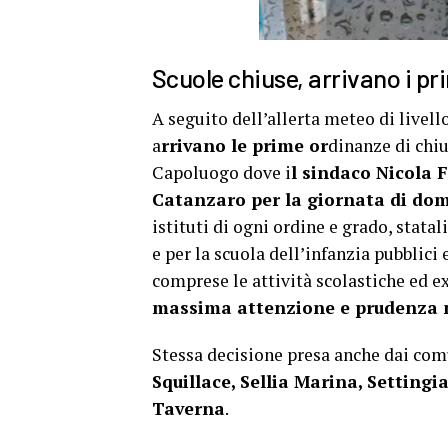
Scuole chiuse, arrivano i pr
A seguito dell’allerta meteo di livel
a
rrivano le prime or
dinanze di chiu
Capoluogo dove i
l sindaco Nicola F
Catanzaro per la giornata di do
istituti di ogni ordine e grado, statali
e per la scuola dell’infanzia pubblici e
comprese le attività scolastiche ed e
massima attenzione e prudenza 
Stessa decisione presa anche dai com
Squillace,
Sellia Marina, Settingia
Taverna
.