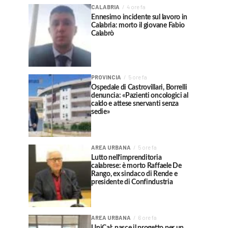
CALABRIA
4 ore fa
Ennesimo incidente sul lavoro in
Calabria: morto il giovane Fabio
Calabrò
PROVINCIA
5 ore fa
Ospedale di Castrovillari, Borrelli
denuncia: «Pazienti oncologici al
caldo e attese snervanti senza
sedie»
AREA URBANA
5 ore fa
Lutto nell’imprenditoria
calabrese: è morto Raffaele De
Rango, ex sindaco di Rende e
presidente di Confindustria
AREA URBANA
6 ore fa