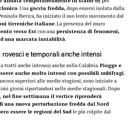
 è andata temporaneamente in stand-by
per
iclonico
. Una
goccia fredda,
dopo essersi isolata dalla
Penisola Iberica, ha iniziato il suo lento movimento dal
oni tirreniche italiane
. La presenza del muro
mento verso Est
con una
persistenza di fenomeni,
ad una marcata instabilità
.
: rovesci e temporali anche intensi
 tratti anche intenso) anche sulla Calabria.
Piogge e
sere anche molto intensi con possibili nubifragi
.
ancora superiori alle medie stagioni, sono iniziate a
simi giorni riportandosi nelle medie stagionali. Dopo
,
nel fine settimana il vortice riprenderà
 di una nuova perturbazione fredda dal Nord
ro essere le regioni del Sud
le più colpite dal