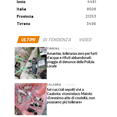
Ionio
4461
Italia
8508
Provincia
21253
Tirreno
3496
ULTIMI
DI TENDENZA
VIDEO
TIRRENO
3 ore fa
Amantea, tolleranza zero per furti
d’acqua e rifiuti abbandonati:
pioggia di denunce della Polizia
Locale
CALABRIA
4 ore fa
Sei cuccioli sepolti vivi a
Caulonia: vicesindaco Maiolo:
«Ennesimo atto di crudeltà, non
possiamo più tollerare»