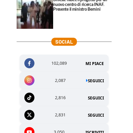
UniCal: nasce il progetto per un
nuovo centro di ricerca INAF.
Presente il ministro Bernini
SOCIAL
102,089
MI PIACE
2,087
SEGUICI
2,816
SEGUICI
2,831
SEGUICI
3,050
ISCRIVITI