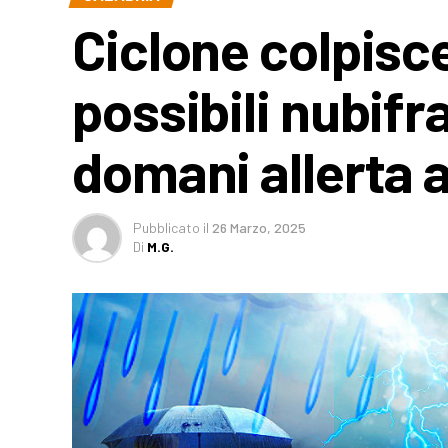
Ciclone colpisce
possibili nubifr
domani allerta 
Pubblicato
il
26 Marzo, 2025
Di
M.G.