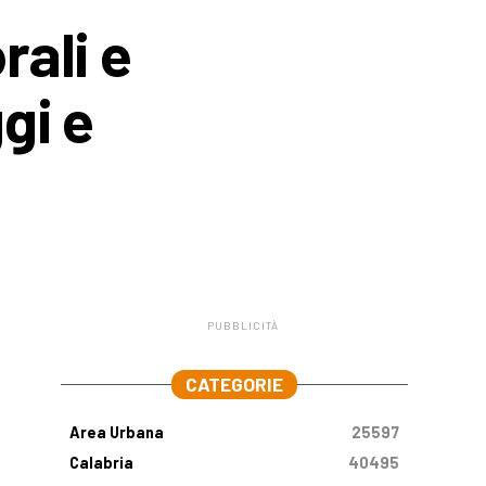
rali e
gi e
PUBBLICITÀ
.
CATEGORIE
Area Urbana
25597
Calabria
40495