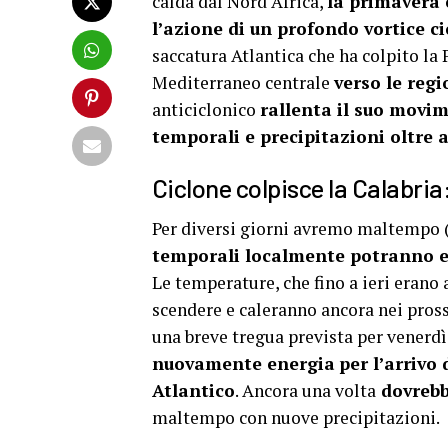
calda dal Nord Africa,
la primavera
l’azione di un profondo vortice c
saccatura Atlantica che ha colpito la 
Mediterraneo centrale
verso le regi
anticiclonico
rallenta il suo movi
temporali e precipitazioni oltre 
Ciclone colpisce la Calabria
Per diversi giorni avremo maltempo (a
temporali localmente potranno es
Le temperature, che fino a ieri erano 
scendere e caleranno ancora nei pros
una breve tregua prevista per venerdì
nuovamente energia
per l’arrivo
Atlantico
. Ancora una volta
dovrebbe
maltempo con nuove precipitazioni.