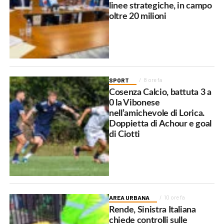
linee strategiche, in campo
oltre 20 milioni
SPORT
8 ore fa
Cosenza Calcio, battuta 3 a
0 la Vibonese
nell’amichevole di Lorica.
Doppietta di Achour e goal
di Ciotti
AREA URBANA
10 ore fa
Rende, Sinistra Italiana
chiede controlli sulle