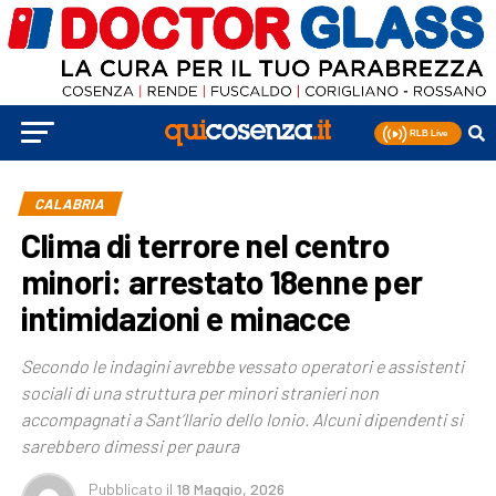
CALABRIA
Clima di terrore nel centro
minori: arrestato 18enne per
intimidazioni e minacce
Secondo le indagini avrebbe vessato operatori e assistenti
sociali di una struttura per minori stranieri non
accompagnati a Sant’Ilario dello Ionio. Alcuni dipendenti si
sarebbero dimessi per paura
Pubblicato
il
18 Maggio, 2026