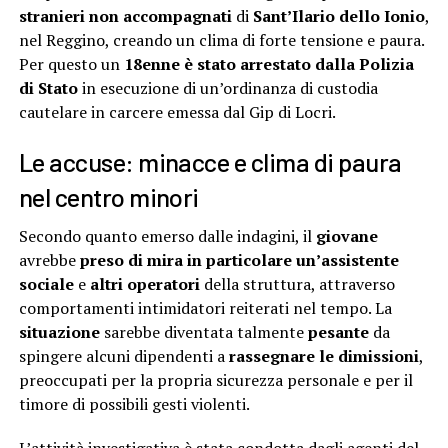
stranieri non accompagnati
di
Sant’Ilario dello Ionio
,
nel Reggino, creando un clima di forte tensione e paura.
Per questo un
18enne è stato arrestato dalla Polizia
di Stato
in esecuzione di un’ordinanza di custodia
cautelare in carcere emessa dal Gip di Locri.
Le accuse: minacce e clima di paura
nel centro minori
Secondo quanto emerso dalle indagini, il
giovane
avrebbe
preso di mira in particolare un’assistente
sociale
e
altri operatori
della struttura, attraverso
comportamenti intimidatori reiterati nel tempo. La
situazione
sarebbe diventata talmente
pesante
da
spingere alcuni dipendenti a
rassegnare le dimissioni
,
preoccupati per la propria sicurezza personale e per il
timore di possibili gesti violenti.
L’attività investigativa è stata condotta dagli agenti del