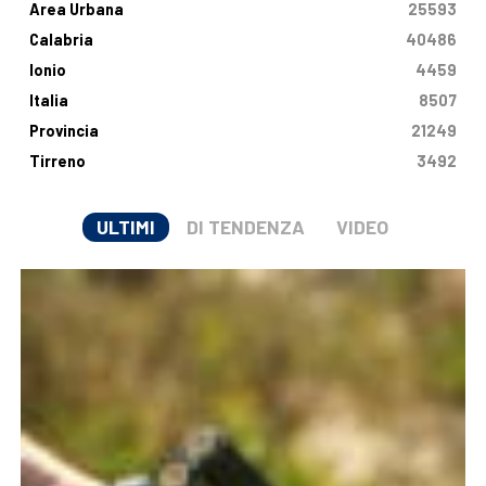
Area Urbana
25593
Calabria
40486
Ionio
4459
Italia
8507
Provincia
21249
Tirreno
3492
ULTIMI
DI TENDENZA
VIDEO