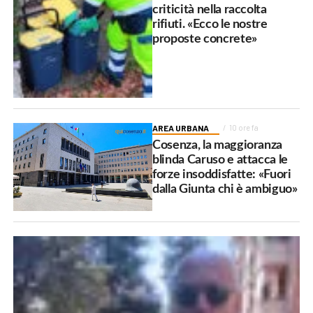
criticità nella raccolta
rifiuti. «Ecco le nostre
proposte concrete»
AREA URBANA
10 ore fa
Cosenza, la maggioranza
blinda Caruso e attacca le
forze insoddisfatte: «Fuori
dalla Giunta chi è ambiguo»