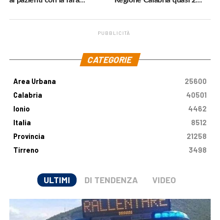
malattia genetica
milioni di euro
PUBBLICITÀ
.
CATEGORIE
Area Urbana
25600
Calabria
40501
Ionio
4462
Italia
8512
Provincia
21258
Tirreno
3498
ULTIMI
DI TENDENZA
VIDEO