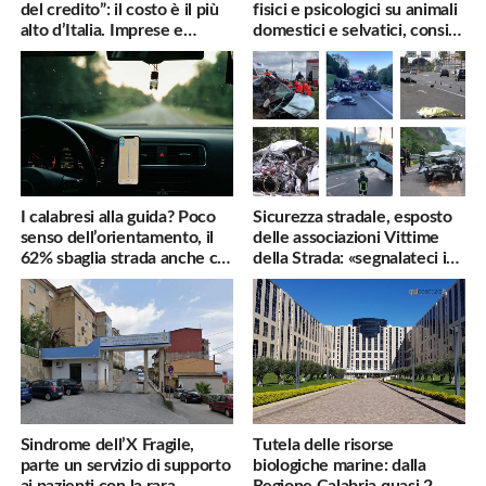
del credito”: il costo è il più
fisici e psicologici su animali
alto d’Italia. Imprese e
domestici e selvatici, consigli
famiglie penalizzate
utili
I calabresi alla guida? Poco
Sicurezza stradale, esposto
senso dell’orientamento, il
delle associazioni Vittime
62% sbaglia strada anche col
della Strada: «segnalateci i
navigatore
pericoli, interverremo
subito»
Sindrome dell’X Fragile,
Tutela delle risorse
parte un servizio di supporto
biologiche marine: dalla
ai pazienti con la rara
Regione Calabria quasi 2