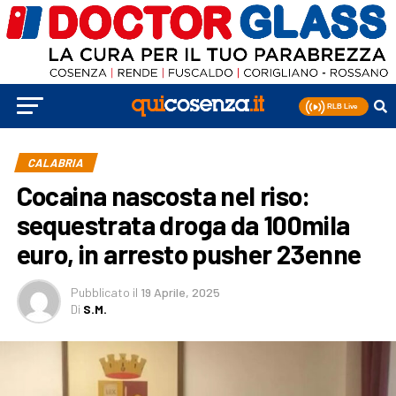
CALABRIA
Cocaina nascosta nel riso:
sequestrata droga da 100mila
euro, in arresto pusher 23enne
Pubblicato
il
19 Aprile, 2025
Di
S.M.