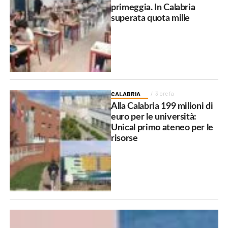
primeggia. In Calabria
superata quota mille
CALABRIA
3 ore fa
Alla Calabria 199 milioni di
euro per le università:
Unical primo ateneo per le
risorse