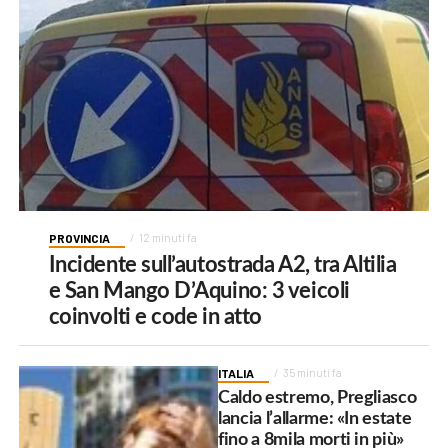
PROVINCIA
12 minuti fa
Incidente sull’autostrada A2, tra Altilia
e San Mango D’Aquino: 3 veicoli
coinvolti e code in atto
ITALIA
35 minuti fa
Caldo estremo, Pregliasco
lancia l’allarme: «In estate
fino a 8mila morti in più»