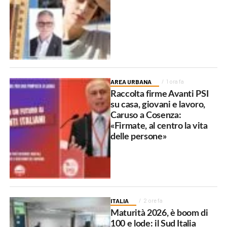
AREA URBANA
1 ora fa
Raccolta firme Avanti PSI
su casa, giovani e lavoro,
Caruso a Cosenza:
«Firmate, al centro la vita
delle persone»
ITALIA
2 ore fa
Maturità 2026, è boom di
100 e lode: il Sud Italia