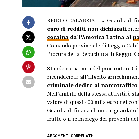
REGGIO CALABRIA – La Guardia di fin
euro
di redditi non dichiarati
rite
cocaina
dall’America Latina al
po
Comando provinciale di Reggio Calabr
Procura della Repubblica di Reggio Ca
Stando a una nota del procuratore Gius
riconducibili all’illecito arricchimen
criminale dedito al narcotraffico
Nell’ambito della stessa attività è s
valore di quasi 400 mila euro nei confr
Guardia di finanza hanno riguardato b
frutto o il reimpiego dei proventi del
ARGOMENTI CORRELATI: