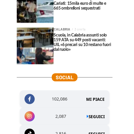
Cariati: 15mila euro di multe e
665 ombrelloni sequestrati
CALABRIA
3 ore fa
Scuola, in Calabria assunti solo
159 ATA su 449 posti vacanti:
UIL «6 precari su 10 restano fuori
dal ruolo»
SOCIAL
102,086
MI PIACE
2,087
SEGUICI
2,816
SEGUICI