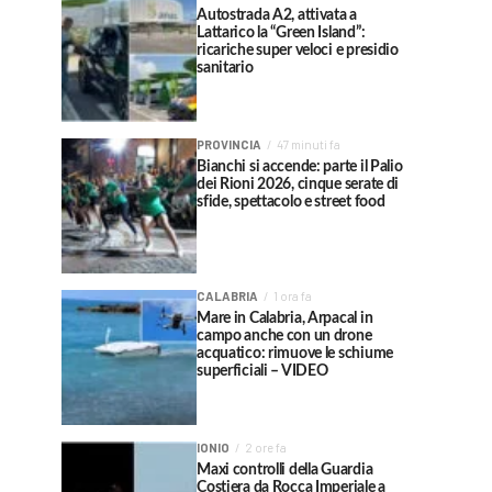
Autostrada A2, attivata a
Lattarico la “Green Island”:
ricariche super veloci e presidio
sanitario
PROVINCIA
47 minuti fa
Bianchi si accende: parte il Palio
dei Rioni 2026, cinque serate di
sfide, spettacolo e street food
CALABRIA
1 ora fa
Mare in Calabria, Arpacal in
campo anche con un drone
acquatico: rimuove le schiume
superficiali – VIDEO
IONIO
2 ore fa
Maxi controlli della Guardia
Costiera da Rocca Imperiale a