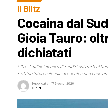
Il Blitz
Cocaina dal Sud
Gioia Tauro: oltr
dichiatati
Oltre 7 milioni di euro di redditi sottratti al f
traffico internazionale di cocaina con base ope
Pubblicato
il
17 Giugno, 2026
Di
S.M.