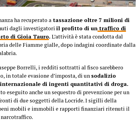
anza ha recuperato a
tassazione oltre 7 milioni di
nuti dagli investigatori
il profitto di un
traffico di
rto di Gioia Tauro
.
L’attività è stata condotta dal
ia delle Fiamme gialle, dopo indagini coordinate dalla
labria.
eppe Borrelli, i redditi sottratti al fisco sarebbero
to, in totale evasione d’imposta, di un
sodalizio
 internazionale di ingenti quantitativi di droga.
tato eseguito anche un sequestro di prevenzione per un
onti di due soggetti della Locride. I sigilli della
eni mobili e immobili e rapporti finanziari ritenuti il
 narcotraffico.