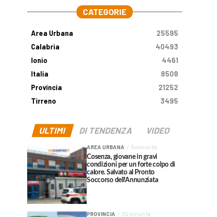
CATEGORIE
Area Urbana
25595
Calabria
40493
Ionio
4461
Italia
8508
Provincia
21252
Tirreno
3495
ULTIMI
DI TENDENZA
VIDEO
AREA URBANA
5 minuti fa
Cosenza, giovane in gravi
condizioni per un forte colpo di
calore. Salvato al Pronto
Soccorso dell’Annunziata
PROVINCIA
35 minuti fa