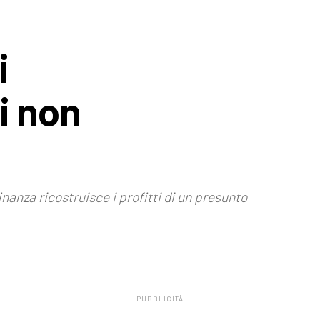
i
ti non
finanza ricostruisce i profitti di un presunto
PUBBLICITÀ
.