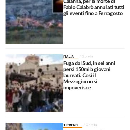
Calanna, per la morte di
Fabio Calabrò annullati tutti
gli eventi fino a Ferragosto
ITALIA
2 ore fa
Fuga dal Sud, in sei anni
persi 150mila giovani
laureati. Così il
Mezzogiorno si
impoverisce
TIRRENO
3 ore fa