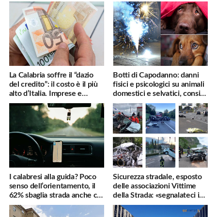
La Calabria soffre il “dazio
Botti di Capodanno: danni
del credito”: il costo è il più
fisici e psicologici su animali
alto d’Italia. Imprese e
domestici e selvatici, consigli
famiglie penalizzate
utili
I calabresi alla guida? Poco
Sicurezza stradale, esposto
senso dell’orientamento, il
delle associazioni Vittime
62% sbaglia strada anche col
della Strada: «segnalateci i
navigatore
pericoli, interverremo
subito»