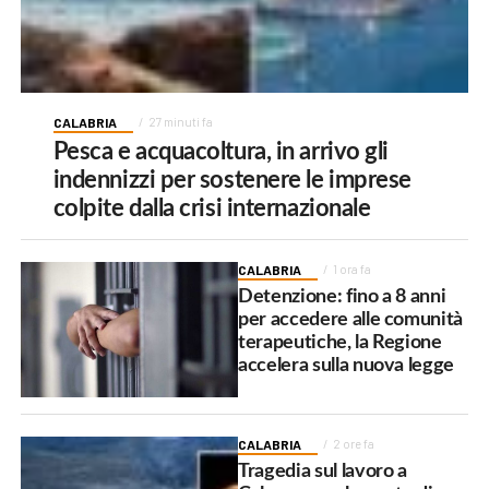
CALABRIA
27 minuti fa
Pesca e acquacoltura, in arrivo gli
indennizzi per sostenere le imprese
colpite dalla crisi internazionale
CALABRIA
1 ora fa
Detenzione: fino a 8 anni
per accedere alle comunità
terapeutiche, la Regione
accelera sulla nuova legge
CALABRIA
2 ore fa
Tragedia sul lavoro a