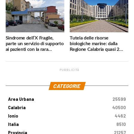
Sindrome dell’X Fragile,
Tutela delle risorse
parte un servizio di supporto
biologiche marine: dalla
ai pazienti con la rara
Regione Calabria quasi 2
malattia genetica
milioni di euro
PUBBLICITÀ
.
CATEGORIE
Area Urbana
25599
Calabria
40500
Ionio
4462
Italia
8510
Provincia
21257