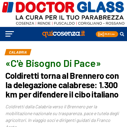
CALABRIA
«C'è Bisogno Di Pace»
Coldiretti torna al Brennero con
la delegazione calabrese: 1.300
km per difendere il cibo italiano
Coldiretti dalla Calabria verso il Brennero per la
mobilitazione nazionale su trasparenza, pace e tutela degli
agricoltori. In viaggio soci e dirigenti guidati da Franco
Aceto