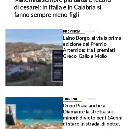
di cesarei: in Italia e in Calabria si
fanno sempre meno figli
PROVINCIA
4 ore fa
Laino Borgo, al via la prima
edizione del Premio
Artemide: tra i premiati
Greco, Gallo e Mollo
TIRRENO
5 ore fa
Dopo Praia anche a
Diamante la stretta sui
minori: divieto per i 14enni
di stare in strada, di notte,