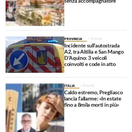
senza accompagnatore
PROVINCIA
5 ore fa
Incidente sull’autostrada
A2, tra Altilia e San Mango
D’Aquino: 3 veicoli
coinvolti e code in atto
ITALIA
6 ore fa
Caldo estremo, Pregliasco
lancia l’allarme: «In estate
fino a 8mila morti in più»