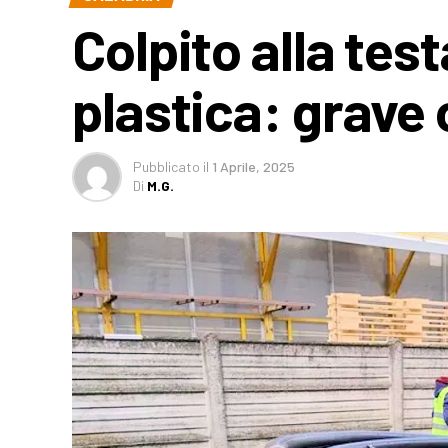
Colpito alla tes
plastica: grave
Pubblicato
il
1 Aprile, 2025
Di
M.G.