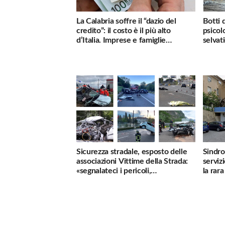
La Calabria soffre il “dazio del
Botti 
credito”: il costo è il più alto
psicol
d’Italia. Imprese e famiglie
selvati
penalizzate
Sicurezza stradale, esposto delle
Sindro
associazioni Vittime della Strada:
serviz
«segnalateci i pericoli,
la rar
interverremo subito»