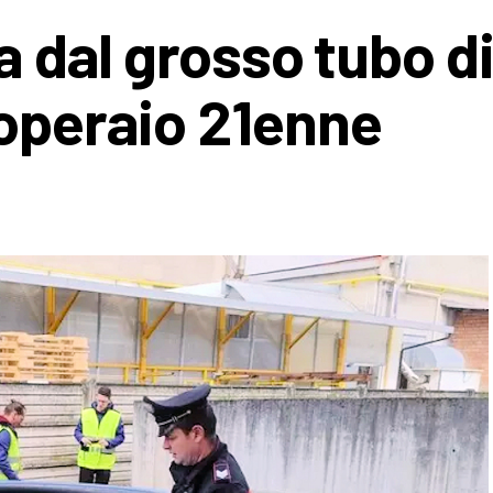
ta dal grosso tubo d
 operaio 21enne