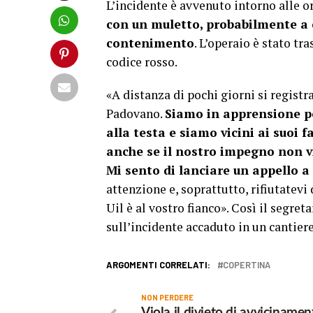
L’incidente è avvenuto intorno alle o
con un muletto, probabilmente a c
contenimento
. L’operaio è stato tr
codice rosso.
«A distanza di pochi giorni si registr
Padovano.
Siamo in apprensione per
alla testa e siamo vicini ai suoi f
anche se il nostro impegno non v
Mi sento di lanciare un appello a 
attenzione e, soprattutto, rifiutatevi 
Uil è al vostro fianco». Così il segre
sull’incidente accaduto in un cantie
ARGOMENTI CORRELATI:
COPERTINA
NON PERDERE
Viola il divieto di avvicinamen