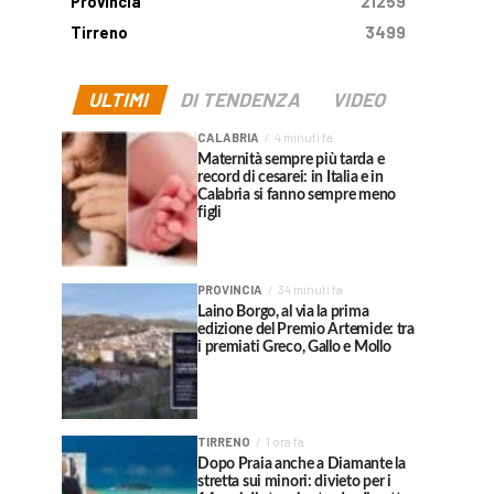
Provincia
21259
Tirreno
3499
ULTIMI
DI TENDENZA
VIDEO
CALABRIA
4 minuti fa
Maternità sempre più tarda e
record di cesarei: in Italia e in
Calabria si fanno sempre meno
figli
PROVINCIA
34 minuti fa
Laino Borgo, al via la prima
edizione del Premio Artemide: tra
i premiati Greco, Gallo e Mollo
TIRRENO
1 ora fa
Dopo Praia anche a Diamante la
stretta sui minori: divieto per i