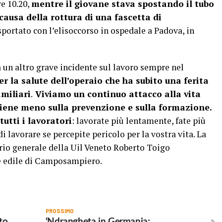
re 10.20,
mentre il giovane stava spostando il tubo
ausa della rottura di una fascetta di
asportato con l’elisoccorso in ospedale a Padova, in
a un altro grave incidente sul lavoro sempre nel
 la salute dell’operaio che ha subito una ferita
amiliari
.
Viviamo un continuo attacco alla vita
iene meno sulla prevenzione e sulla formazione.
tutti i lavoratori
: lavorate più lentamente, fate più
di lavorare se percepite pericolo per la vostra vita. La
tario generale della Uil Veneto Roberto Toigo
re edile di Camposampiero.
PROSSIMO
to
‘Ndrangheta in Germania: