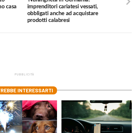
no casa
imprenditori cariatesi vessati,
obbligati anche ad acquistare
prodotti calabresi
PUBBLICITÀ
REBBE INTERESSARTI