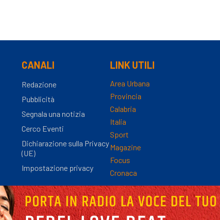
CANALI
LINK UTILI
Area Urbana
Redazione
Provincia
Pubblicità
Calabria
Segnala una notizia
Italia
Cerco Eventi
Sport
Dichiarazione sulla Privacy
Magazine
(UE)
Focus
Impostazione privacy
Cronaca