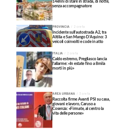
14enni di stare in strada, di notte,
senza accompagnatore
PROVINCIA
2 ore fa
Incidente sull’autostrada A2, tra
Altilia e San Mango D’Aquino: 3
veicoli coinvolti e code in atto
ITALIA
2 ore fa
Caldo estremo, Pregliasco lancia
l’allarme: «In estate fino a 8mila
morti in più»
AREA URBANA
3 ore fa
Raccolta firme Avanti PSI su casa,
giovani e lavoro, Caruso a
Cosenza: «Firmate, al centro la
vita delle persone»