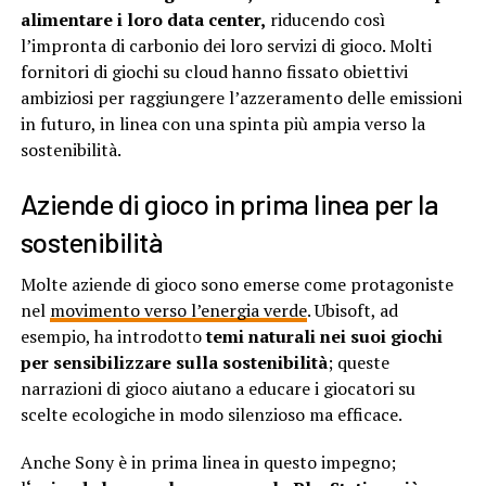
alimentare i loro data center,
riducendo così
l’impronta di carbonio dei loro servizi di gioco. Molti
fornitori di giochi su cloud hanno fissato obiettivi
ambiziosi per raggiungere l’azzeramento delle emissioni
in futuro, in linea con una spinta più ampia verso la
sostenibilità.
Aziende di gioco in prima linea per la
sostenibilità
Molte aziende di gioco sono emerse come protagoniste
nel
movimento verso l’energia verde
. Ubisoft, ad
esempio, ha introdotto
temi naturali nei suoi giochi
per sensibilizzare sulla sostenibilità
; queste
narrazioni di gioco aiutano a educare i giocatori su
scelte ecologiche in modo silenzioso ma efficace.
Anche Sony è in prima linea in questo impegno;