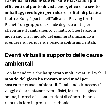
l
‘azienda ha reso le sue console PlayStation più
efficienti dal punto di vista energetico e ha scelto
imballaggi ecologici per ridurre i rifiuti di plastica
.
Inoltre, Sony è parte dell'”alleanza Playing for the
Planet,” un gruppo di aziende di gioco unite per
affrontare il cambiamento climatico. Queste azioni
mostrano che il mondo del gaming sta iniziando a
prendere sul serio le sue responsabilità ambientali.
Eventi virtuali a supporto delle cause
ambientali
Con la pandemia che ha spostato molti eventi sul Web, il
mondo del gioco ha trovato nuovi modi per
sostenere cause ambientali.
Eliminando la necessità di
viaggi e di organizzare eventi fisici, le fiere del gioco
online, i tornei e le competizioni di eSports hanno
ridotto la loro impronta di carbonio.