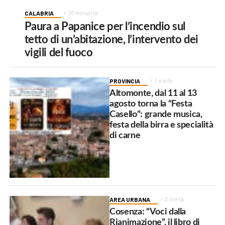
CALABRIA
27 minuti fa
Paura a Papanice per l’incendio sul
tetto di un’abitazione, l’intervento dei
vigili del fuoco
PROVINCIA
1 ora fa
Altomonte, dal 11 al 13
agosto torna la “Festa
Casello”: grande musica,
festa della birra e specialità
di carne
AREA URBANA
2 ore fa
Cosenza: “Voci dalla
Rianimazione”, il libro di