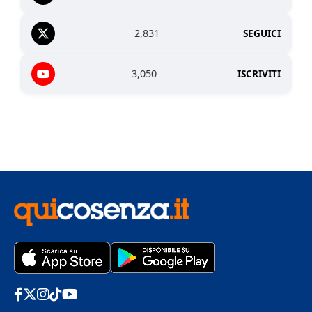
2,831
SEGUICI
3,050
ISCRIVITI