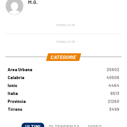
M.G.
PUBBLICITÀ
PUBBLICITÀ
.
CATEGORIE
Area Urbana
25602
Calabria
40506
Ionio
4464
Italia
8513
Provincia
21260
Tirreno
3499
ULTIMI
DI TENDENZA
VIDEO