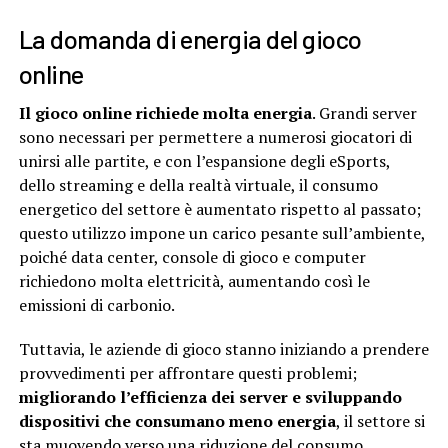
La domanda di energia del gioco
online
Il gioco online richiede molta energia
. Grandi server
sono necessari per permettere a numerosi giocatori di
unirsi alle partite, e con l’espansione degli eSports,
dello streaming e della realtà virtuale, il consumo
energetico del settore è aumentato rispetto al passato;
questo utilizzo impone un carico pesante sull’ambiente,
poiché data center, console di gioco e computer
richiedono molta elettricità, aumentando così le
emissioni di carbonio.
Tuttavia, le aziende di gioco stanno iniziando a prendere
provvedimenti per affrontare questi problemi;
migliorando l’efficienza dei server e sviluppando
dispositivi che consumano meno energia
, il settore si
sta muovendo verso una riduzione del consumo