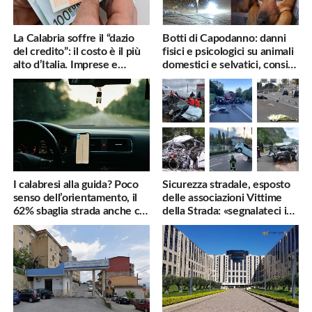
La Calabria soffre il “dazio
Botti di Capodanno: danni
del credito”: il costo è il più
fisici e psicologici su animali
alto d’Italia. Imprese e
domestici e selvatici, consigli
famiglie penalizzate
utili
I calabresi alla guida? Poco
Sicurezza stradale, esposto
senso dell’orientamento, il
delle associazioni Vittime
62% sbaglia strada anche col
della Strada: «segnalateci i
navigatore
pericoli, interverremo
subito»