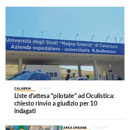
CALABRIA
9 ore fa
Liste d’attesa “pilotate” ad Oculistica:
chiesto rinvio a giudizio per 10
indagati
AREA URBANA
9 ore fa