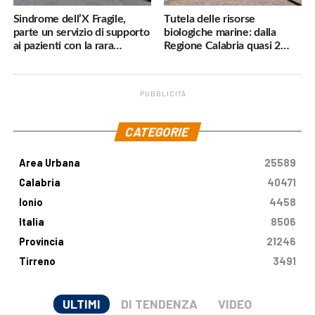
Sindrome dell’X Fragile,
Tutela delle risorse
parte un servizio di supporto
biologiche marine: dalla
ai pazienti con la rara
Regione Calabria quasi 2
malattia genetica
milioni di euro
PUBBLICITÀ
.
CATEGORIE
Area Urbana
25589
Calabria
40471
Ionio
4458
Italia
8506
Provincia
21246
Tirreno
3491
ULTIMI
DI TENDENZA
VIDEO