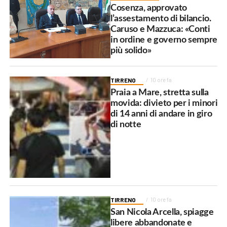
Cosenza, approvato
l’assestamento di bilancio.
Caruso e Mazzuca: «Conti
in ordine e governo sempre
più solido»
TIRRENO
10 ore fa
Praia a Mare, stretta sulla
movida: divieto per i minori
di 14 anni di andare in giro
di notte
TIRRENO
10 ore fa
San Nicola Arcella, spiagge
libere abbandonate e