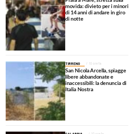
Praia a Mare, stretta sulla
movida: divieto per i minori
di 14 anni di andare in giro
di notte
TIRRENO
10 ore fa
San Nicola Arcella, spiagge
libere abbandonate e
inaccessibili: la denuncia di
Italia Nostra
CALABRIA
10 ore fa