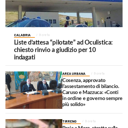
CALABRIA
9 ore fa
Liste d’attesa “pilotate” ad Oculistica:
chiesto rinvio a giudizio per 10
indagati
AREA URBANA
9 ore fa
Cosenza, approvato
l’assestamento di bilancio.
Caruso e Mazzuca: «Conti
in ordine e governo sempre
più solido»
TIRRENO
9 ore fa