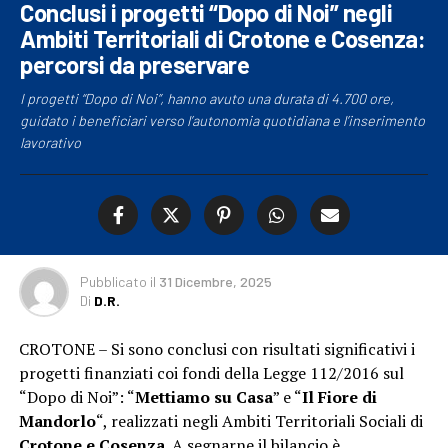
Conclusi i progetti “Dopo di Noi” negli
Ambiti Territoriali di Crotone e Cosenza:
percorsi da preservare
I progetti “Dopo di Noi”, hanno avuto una durata di 4.700 ore,
guidato i beneficiari verso l’autonomia quotidiana e l’inserimento
lavorativo
Pubblicato
il
31 Dicembre, 2025
Di
D.R.
CROTONE – Si sono conclusi con risultati significativi i
progetti finanziati coi fondi della Legge 112/2016 sul
“Dopo di Noi”: “
Mettiamo su Casa
” e “
Il Fiore di
Mandorlo
“, realizzati negli Ambiti Territoriali Sociali di
Crotone e Cosenza.
A segnarne il bilancio è