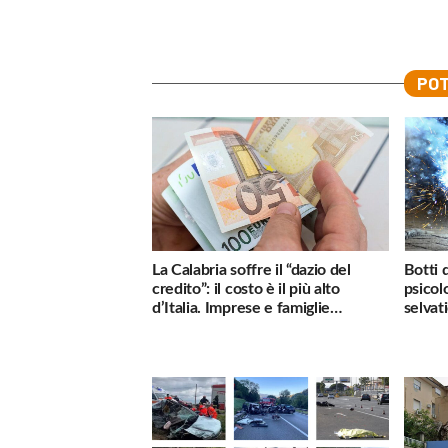
POT
La Calabria soffre il “dazio del
Botti 
credito”: il costo è il più alto
psicol
d’Italia. Imprese e famiglie
selvati
penalizzate