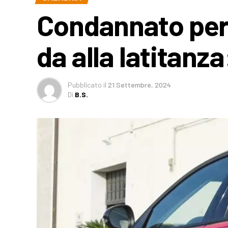
Condannato per
da alla latitanza
Pubblicato
il
21 Settembre, 2024
Di
B.S.