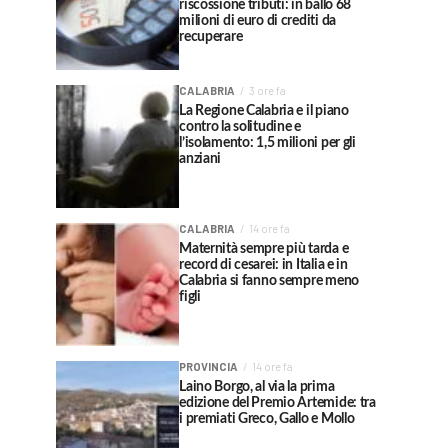
riscossione tributi: in ballo 68
milioni di euro di crediti da
recuperare
CALABRIA
3 ore fa
La Regione Calabria e il piano
contro la solitudine e
l’isolamento: 1,5 milioni per gli
anziani
CALABRIA
14 ore fa
Maternità sempre più tarda e
record di cesarei: in Italia e in
Calabria si fanno sempre meno
figli
PROVINCIA
14 ore fa
Laino Borgo, al via la prima
edizione del Premio Artemide: tra
i premiati Greco, Gallo e Mollo