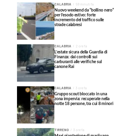
CALABRIA
59 minuti fa
Nuovo weekend da “bollino nero”
per l’esodo estivo: forte
incremento del traffico sulle
strade calabresi
CALABRIA
2 ore fa
L’estate sicura della Guardia di
Finanza: dai controlli sui
carburanti alle verifiche sul
canone Rai
CALABRIA
3 ore fa
Gruppo scout bloccato in una
zona impervia: recuperate nella
notte 18 persone, tra cui 8 minori
TIRRENO
3 ore fa