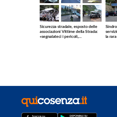
Sicurezza stradale, esposto delle
Sindro
associazioni Vittime della Strada:
serviz
«segnalateci i pericoli,
la rar
interverremo subito»