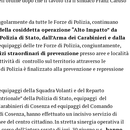
dell’ordine dopo che il tavolo tra il sindaco Franz Caruso
ingolarmente da tutte le Forze di Polizia, continuano
 della cosiddetta operazione “Alto Impatto”
da
olizia di Stato, dall’Arma dei Carabinieri e dalla
equipaggi delle tre Forze di Polizia, congiuntamente,
zi straordinari di prevenzione
presso aree e località
tività di controllo sul territorio attraverso le
di Polizia è finalizzato alla prevenzione e repressione
 equipaggi della Squadra Volanti e del Reparto
rionale” della Polizia di Stato, equipaggi del
arabinieri di Cosenza ed equipaggi del Comando
di Cosenza, hanno effettuato un incisivo servizio di
ee del centro cittadino. In stretta sinergia operativa il
corso dell’intera serata di ieri, 30 giugno u.s.,
hanno