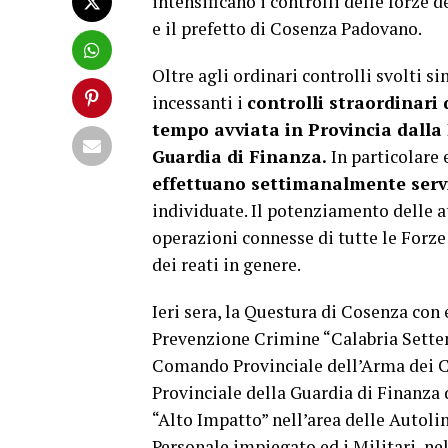
intensificano i controlli delle forze 
e il prefetto di Cosenza Padovano.
Oltre agli ordinari controlli svolti s
incessanti i
controlli straordinari
tempo avviata in Provincia dalla P
Guardia di Finanza.
In particolare 
effettuano settimanalmente servi
individuate. Il potenziamento delle at
operazioni connesse di tutte le Forze 
dei reati in genere.
Ieri sera, la Questura di Cosenza con
Prevenzione Crimine “Calabria Settent
Comando Provinciale dell’Arma dei C
Provinciale della Guardia di Finanza 
“Alto Impatto” nell’area delle Autolin
Personale impiegato ed i Militari, nel 