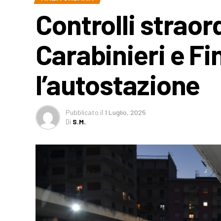
Controlli straor
Carabinieri e F
l’autostazione
Pubblicato
il
1 Luglio, 2025
Di
S.M.