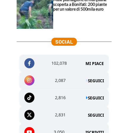
Maxi piantagione di marijuana
scoperta a Bonifati: 200 piante
per un valore di 500mila euro
SOCIAL
102,078
MI PIACE
2,087
SEGUICI
2,816
SEGUICI
2,831
SEGUICI
3,050
ISCRIVITI