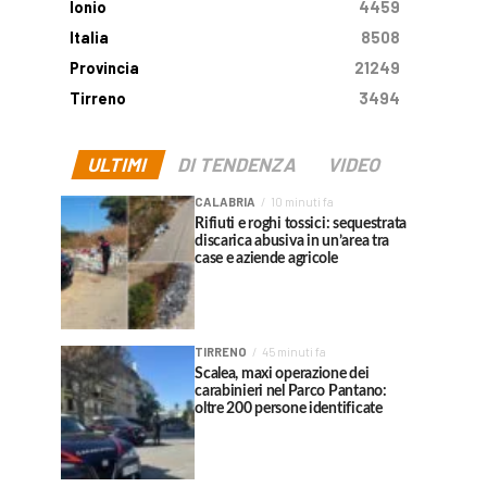
Ionio
4459
Italia
8508
Provincia
21249
Tirreno
3494
ULTIMI
DI TENDENZA
VIDEO
CALABRIA
10 minuti fa
Rifiuti e roghi tossici: sequestrata
discarica abusiva in un’area tra
case e aziende agricole
TIRRENO
45 minuti fa
Scalea, maxi operazione dei
carabinieri nel Parco Pantano:
oltre 200 persone identificate