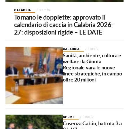
CALABRIA
4 ore fa
Tornano le doppiette: approvato il
calendario di caccia in Calabria 2026-
27: disposizioni rigide – LE DATE
CALABRIA
4 ore fa
Sanità, ambiente, cultura e
welfare: la Giunta
Regionale vara le nuove
linee strategiche, in campo
oltre 20 milioni
SPORT
4 ore fa
Cosenza Calcio, battuta 3 a