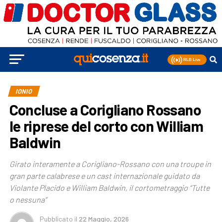
IONIO
Concluse a Corigliano Rossano
le riprese del corto con William
Baldwin
Girato interamente a Corigliano-Rossano con una troupe in
gran parte calabrese e un cast internazionale guidato da
Violante Placido e William Baldwin, il cortometraggio “Tutte
o nessuna”
Pubblicato
il
22 Maggio, 2026