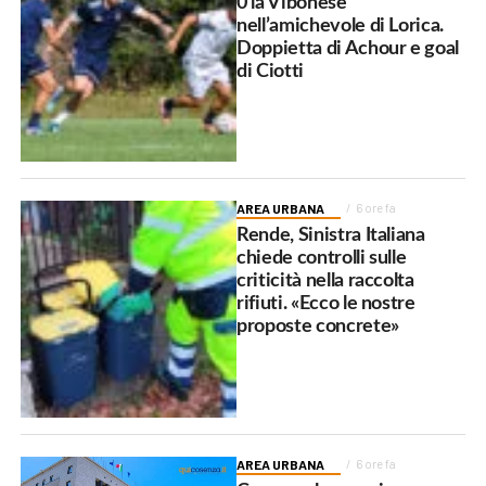
0 la Vibonese
nell’amichevole di Lorica.
Doppietta di Achour e goal
di Ciotti
AREA URBANA
6 ore fa
Rende, Sinistra Italiana
chiede controlli sulle
criticità nella raccolta
rifiuti. «Ecco le nostre
proposte concrete»
AREA URBANA
6 ore fa