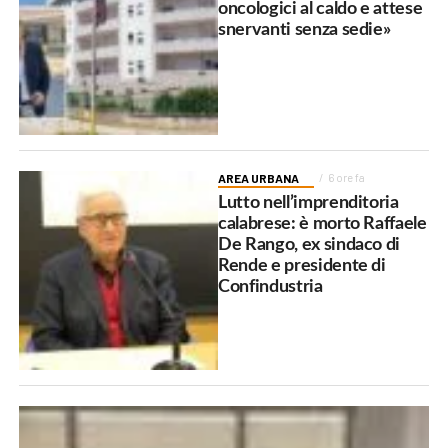
oncologici al caldo e attese
snervanti senza sedie»
AREA URBANA
6 ore fa
Lutto nell’imprenditoria
calabrese: è morto Raffaele
De Rango, ex sindaco di
Rende e presidente di
Confindustria