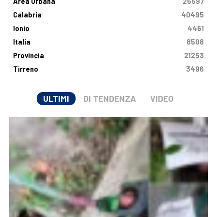
Area Urbana
25597
Calabria
40495
Ionio
4461
Italia
8508
Provincia
21253
Tirreno
3496
ULTIMI
DI TENDENZA
VIDEO