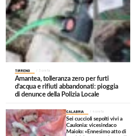
TIRRENO
3 ore fa
Amantea, tolleranza zero per furti
d’acqua e rifiuti abbandonati: pioggia
di denunce della Polizia Locale
CALABRIA
4 ore fa
Sei cuccioli sepolti vivi a
Caulonia: vicesindaco
Maiolo: «Ennesimo atto di