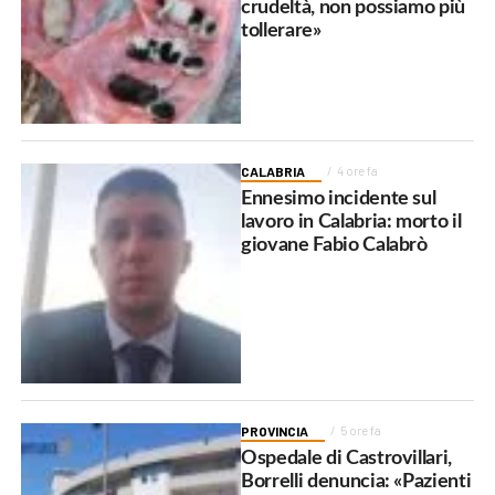
crudeltà, non possiamo più
tollerare»
CALABRIA
4 ore fa
Ennesimo incidente sul
lavoro in Calabria: morto il
giovane Fabio Calabrò
PROVINCIA
5 ore fa
Ospedale di Castrovillari,
Borrelli denuncia: «Pazienti