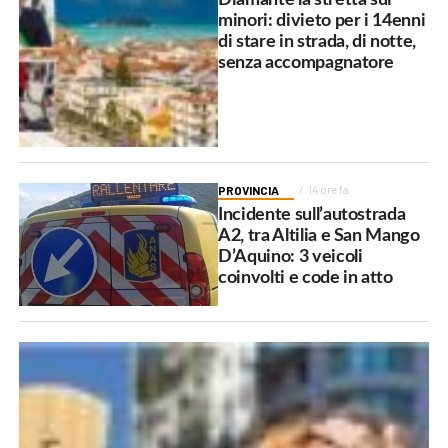
minori: divieto per i 14enni
di stare in strada, di notte,
senza accompagnatore
PROVINCIA
14 ore fa
Incidente sull’autostrada
A2, tra Altilia e San Mango
D’Aquino: 3 veicoli
coinvolti e code in atto