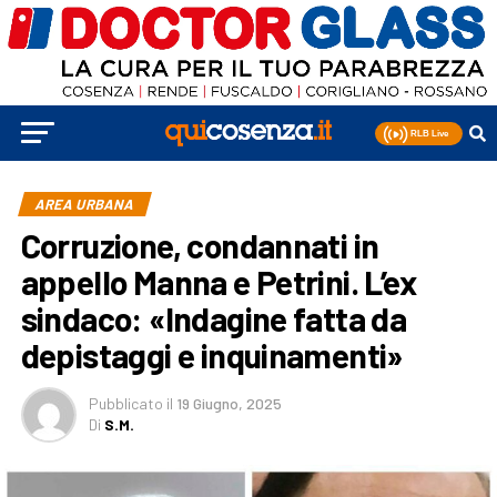
AREA URBANA
Corruzione, condannati in
appello Manna e Petrini. L’ex
sindaco: «Indagine fatta da
depistaggi e inquinamenti»
Pubblicato
il
19 Giugno, 2025
Di
S.M.