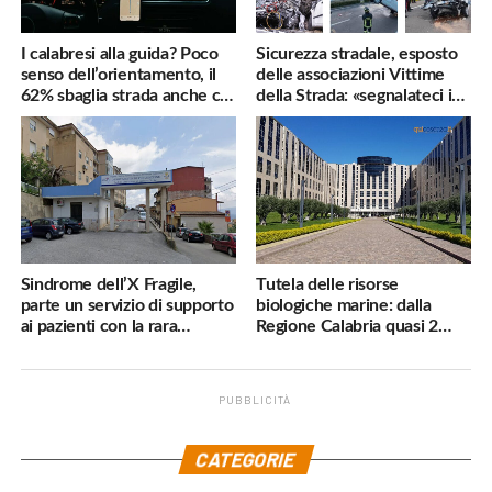
I calabresi alla guida? Poco
Sicurezza stradale, esposto
senso dell’orientamento, il
delle associazioni Vittime
62% sbaglia strada anche col
della Strada: «segnalateci i
navigatore
pericoli, interverremo
subito»
Sindrome dell’X Fragile,
Tutela delle risorse
parte un servizio di supporto
biologiche marine: dalla
ai pazienti con la rara
Regione Calabria quasi 2
malattia genetica
milioni di euro
PUBBLICITÀ
.
CATEGORIE