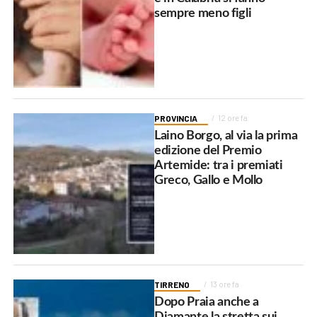
sempre meno figli
PROVINCIA
12 ore fa
Laino Borgo, al via la prima
edizione del Premio
Artemide: tra i premiati
Greco, Gallo e Mollo
TIRRENO
13 ore fa
Dopo Praia anche a
Diamante la stretta sui