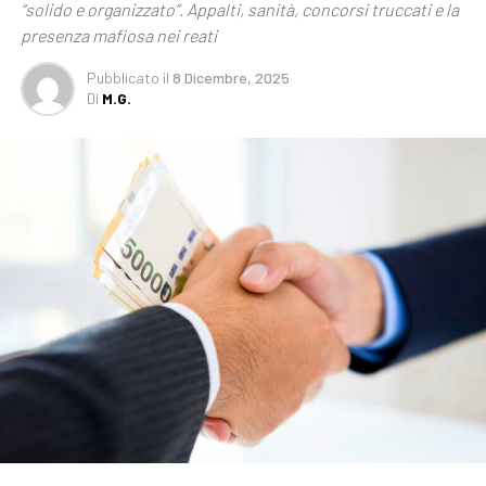
“solido e organizzato”. Appalti, sanità, concorsi truccati e la
presenza mafiosa nei reati
Pubblicato
il
8 Dicembre, 2025
Di
M.G.