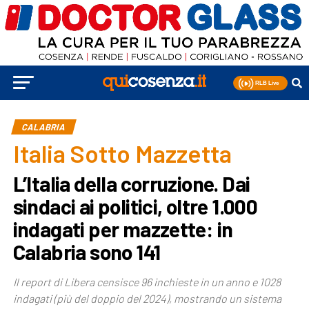
CALABRIA
Italia Sotto Mazzetta
L’Italia della corruzione. Dai
sindaci ai politici, oltre 1.000
indagati per mazzette: in
Calabria sono 141
Il report di Libera censisce 96 inchieste in un anno e 1028
indagati (più del doppio del 2024), mostrando un sistema