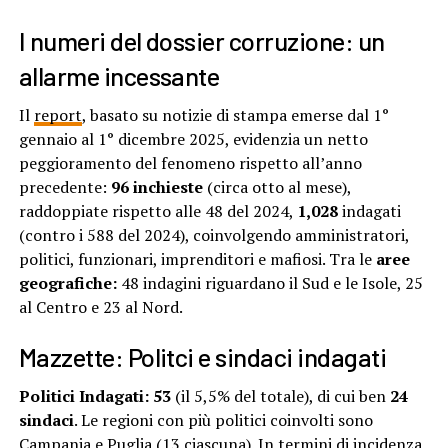
I numeri del dossier corruzione: un
allarme incessante
Il
report
, basato su notizie di stampa emerse dal 1°
gennaio al 1° dicembre 2025, evidenzia un netto
peggioramento del fenomeno rispetto all’anno
precedente:
96 inchieste
(circa otto al mese),
raddoppiate rispetto alle 48 del 2024,
1,028
indagati
(contro i 588 del 2024), coinvolgendo amministratori,
politici, funzionari, imprenditori e mafiosi. Tra le
aree
geografiche:
48 indagini riguardano il Sud e le Isole, 25
al Centro e 23 al Nord.
Mazzette: Politci e sindaci indagati
Politici Indagati:
53
(il 5,5% del totale), di cui ben
24
sindaci
. Le regioni con più politici coinvolti sono
Campania e Puglia (13 ciascuna). In termini di incidenza,