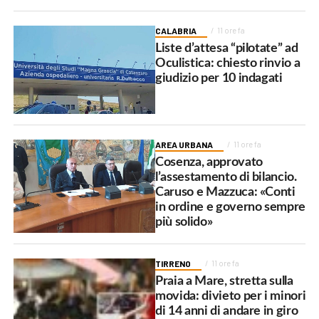
CALABRIA
11 ore fa
Liste d’attesa “pilotate” ad
Oculistica: chiesto rinvio a
giudizio per 10 indagati
AREA URBANA
11 ore fa
Cosenza, approvato
l’assestamento di bilancio.
Caruso e Mazzuca: «Conti
in ordine e governo sempre
più solido»
TIRRENO
11 ore fa
Praia a Mare, stretta sulla
movida: divieto per i minori
di 14 anni di andare in giro