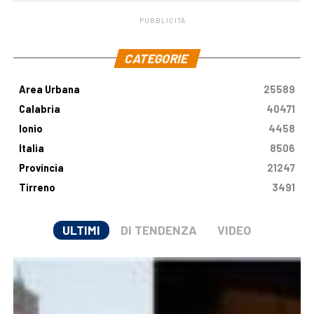
PUBBLICITÀ
.
CATEGORIE
Area Urbana
25589
Calabria
40471
Ionio
4458
Italia
8506
Provincia
21247
Tirreno
3491
ULTIMI
DI TENDENZA
VIDEO