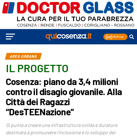
AREA URBANA
IL PROGETTO
Cosenza: piano da 3,4 milioni
contro il disagio giovanile. Alla
Città dei Ragazzi
“DesTEENazione”
Si punta a creare una infrastruttura solida e duratura
destinata a promuovere l’inclusione e lo sviluppo dei