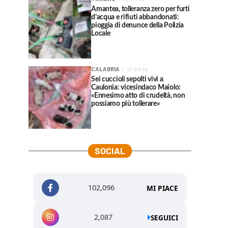
Amantea, tolleranza zero per furti
d’acqua e rifiuti abbandonati:
pioggia di denunce della Polizia
Locale
CALABRIA
13 ore fa
Sei cuccioli sepolti vivi a
Caulonia: vicesindaco Maiolo:
«Ennesimo atto di crudeltà, non
possiamo più tollerare»
SOCIAL
102,096
MI PIACE
2,087
SEGUICI