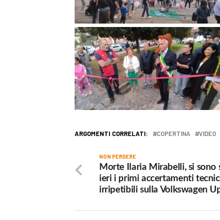
ARGOMENTI CORRELATI:
COPERTINA
VIDEO
NON PERDERE
Morte Ilaria Mirabelli, si sono 
ieri i primi accertamenti tecnic
irripetibili sulla Volkswagen U