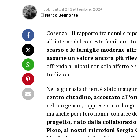
Pubblicato
il
21 Settembre, 2024
Di
Marco Belmonte
Cosenza – Il rapporto tra nonni e nipo
all’interno del contesto familiare.
In
scarso e le famiglie moderne affr
assume un valore ancora più rile
offrendo ai nipoti non solo affetto e
tradizioni.
Nella giornata di ieri, è stato inaugu
centro cittadino, accostato all’
nel suo genere, rappresenta un luogo d
ma anche per i loro nonni, con aree de
progetto, nato dalla collaborazi
Piero, ai nostri microfoni Sergi