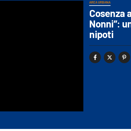
AREA URBANA
Cosenza ac
Nonni”: u
nipoti