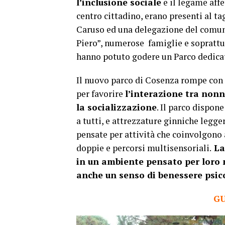
l’inclusione sociale
e il legame affe
centro cittadino, erano presenti al ta
Caruso ed una delegazione del comune,
Piero”, numerose famiglie e soprattutt
hanno potuto godere un Parco dedicat
Il nuovo parco di Cosenza rompe con q
per favorire
l’interazione tra nonni
la socializzazione
. Il parco dispon
a tutti, e attrezzature ginniche legger
pensate per attività che coinvolgono 
doppie e percorsi multisensoriali.
La 
in un ambiente pensato per loro
anche un senso di benessere psico
GU