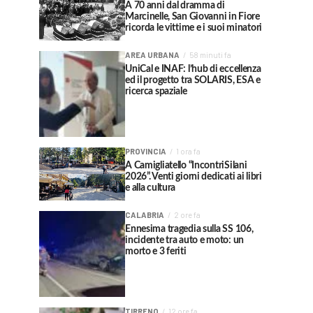
A 70 anni dal dramma di
Marcinelle, San Giovanni in Fiore
ricorda le vittime e i suoi minatori
AREA URBANA
58 minuti fa
UniCal e INAF: l’hub di eccellenza
ed il progetto tra SOLARIS, ESA e
ricerca spaziale
PROVINCIA
1 ora fa
A Camigliatello “IncontriSilani
2026”. Venti giorni dedicati ai libri
e alla cultura
CALABRIA
2 ore fa
Ennesima tragedia sulla SS 106,
incidente tra auto e moto: un
morto e 3 feriti
TIRRENO
12 ore fa