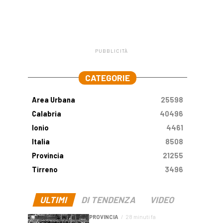
PUBBLICITÀ
.
CATEGORIE
Area Urbana
25598
Calabria
40496
Ionio
4461
Italia
8508
Provincia
21255
Tirreno
3496
ULTIMI
DI TENDENZA
VIDEO
PROVINCIA
28 minuti fa