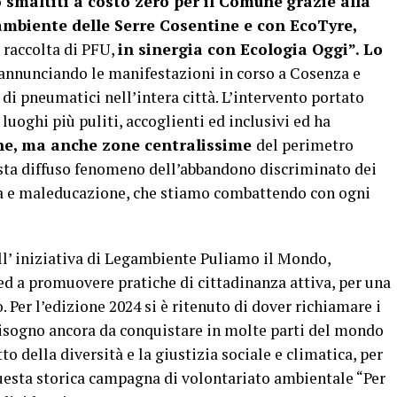
o smaltiti a costo zero per il Comune
grazie alla
ambiente delle Serre Cosentine e con EcoTyre,
 raccolta di PFU,
in sinergia con Ecologia Oggi”. Lo
 annunciando le manifestazioni in corso a Cosenza e
 di pneumatici nell’intera città. L’intervento portato
uoghi più puliti, accoglienti ed inclusivi ed ha
che, ma anche zone centralissime
del perimetro
esta diffuso fenomeno dell’abbandono discriminato dei
zza e maleducazione, che stiamo combattendo con ogni
l’ iniziativa di Legambiente Puliamo il Mondo,
 ed a promuovere pratiche di cittadinanza attiva, per una
o. Per l’edizione 2024 si è ritenuto di dover richiamare i
bisogno ancora da conquistare in molte parti del mondo
to della diversità e la giustizia sociale e climatica, per
questa storica campagna di volontariato ambientale “Per