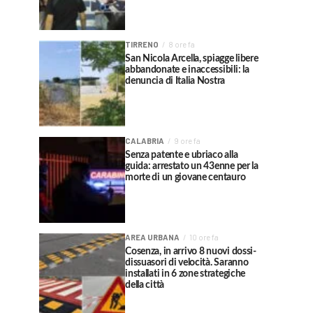
TIRRENO
8 ore fa
San Nicola Arcella, spiagge libere
abbandonate e inaccessibili: la
denuncia di Italia Nostra
CALABRIA
9 ore fa
Senza patente e ubriaco alla
guida: arrestato un 43enne per la
morte di un giovane centauro
AREA URBANA
10 ore fa
Cosenza, in arrivo 8 nuovi dossi-
dissuasori di velocità. Saranno
installati in 6 zone strategiche
della città