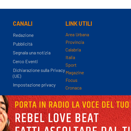
CANALI
LINK UTILI
Area Urbana
Redazione
Provincia
Pubblicità
Calabria
Segnala una notizia
Italia
Cerco Eventi
Sport
Dichiarazione sulla Privacy
Magazine
(UE)
Focus
Impostazione privacy
Cronaca
nza Registro Stampa n.9/2012 - Direttore Responsabile Simona Gambaro | P