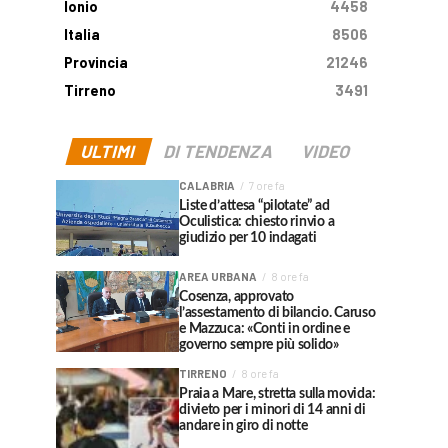
Ionio
4458
Italia
8506
Provincia
21246
Tirreno
3491
ULTIMI
DI TENDENZA
VIDEO
CALABRIA
7 ore fa
Liste d’attesa “pilotate” ad
Oculistica: chiesto rinvio a
giudizio per 10 indagati
AREA URBANA
8 ore fa
Cosenza, approvato
l’assestamento di bilancio. Caruso
e Mazzuca: «Conti in ordine e
governo sempre più solido»
TIRRENO
8 ore fa
Praia a Mare, stretta sulla movida:
divieto per i minori di 14 anni di
andare in giro di notte