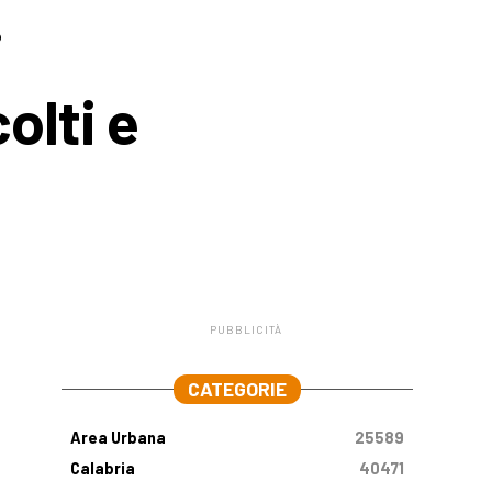
i
olti e
PUBBLICITÀ
.
CATEGORIE
Area Urbana
25589
Calabria
40471