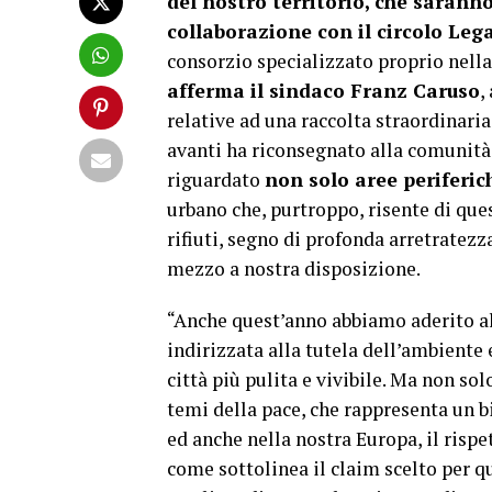
del nostro territorio, che sarann
collaborazione con il circolo Leg
consorzio specializzato proprio nella
afferma il sindaco Franz Caruso
,
relative ad una raccolta straordinaria
avanti ha riconsegnato alla comunità l
riguardato
non solo aree periferi
urbano che, purtroppo, risente di qu
rifiuti, segno di profonda arretrate
mezzo a nostra disposizione.
“Anche quest’anno abbiamo aderito al
indirizzata alla tutela dell’ambiente
città più pulita e vivibile. Ma non sol
temi della pace, che rappresenta un 
ed anche nella nostra Europa, il rispet
come sottolinea il claim scelto per 