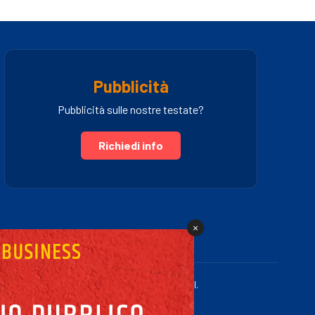
Pubblicità
Pubblicità sulle nostre testate?
Richiedi info
×
.IVA 03005460781 | Powered by Fullmidia s.r.l.