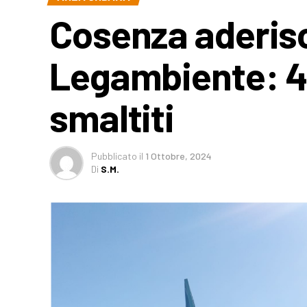
Cosenza aderisc
Legambiente: 45
smaltiti
Pubblicato
il
1 Ottobre, 2024
Di
S.M.