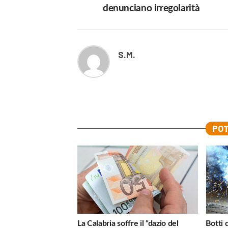
denunciano irregolarità
S.M.
POT
La Calabria soffre il “dazio del
Botti 