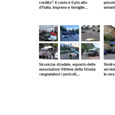
credito”: il costo è il più alto
psicol
d’Italia. Imprese e famiglie
selvati
penalizzate
Sicurezza stradale, esposto delle
Sindro
associazioni Vittime della Strada:
serviz
«segnalateci i pericoli,
la rar
interverremo subito»