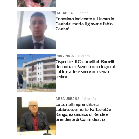
CALABRIA
7 ore fa
Ennesimo incidente sul lavoro in
Calabria: morto il giovane Fabio
Calabrò
PROVINCIA
8 ore fa
Ospedale di Castrovillari, Borrelli
denuncia: «Pazienti oncologici al
caldo e attese snervanti senza
sedie»
AREA URBANA
9 ore fa
Lutto nell’imprenditoria
calabrese: è morto Raffaele De
Rango, ex sindaco di Rende e
presidente di Confindustria