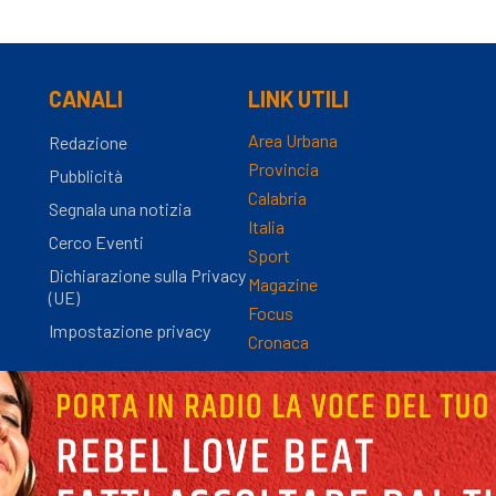
CANALI
LINK UTILI
Area Urbana
Redazione
Provincia
Pubblicità
Calabria
Segnala una notizia
Italia
Cerco Eventi
Sport
Dichiarazione sulla Privacy
Magazine
(UE)
Focus
Impostazione privacy
Cronaca
nza Registro Stampa n.9/2012 - Direttore Responsabile Simona Gambaro | P