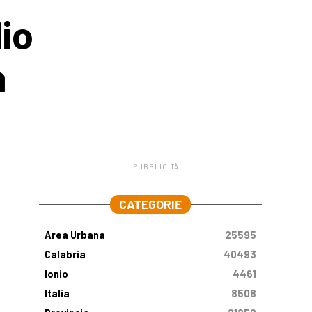
io
a
PUBBLICITÀ
.
CATEGORIE
Area Urbana
25595
Calabria
40493
Ionio
4461
Italia
8508