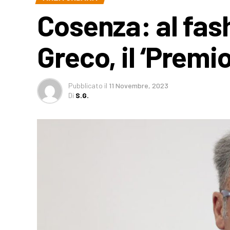
Cosenza: al fas
Greco, il ‘Premio
Pubblicato
il
11 Novembre, 2023
Di
S.G.