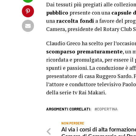
Dai tessuti più pregiati alle collezio
pubblico
presente con una
capsule d
una
raccolta fondi
a favore del pro
Camera, presidente del Rotary Club S
Claudio Greco ha scelto per l’occasio
scomparso prematuramente
, un 
ricordata e promulgata, per essere il
spunti e passioni. La conduzione è affi
presentatore di casa Ruggero Sardo. P
l’attore e conduttore televisivo Pao
della serie tv Rai Makari.
ARGOMENTI CORRELATI:
COPERTINA
NON PERDERE
Al via i corsi di alta formazion