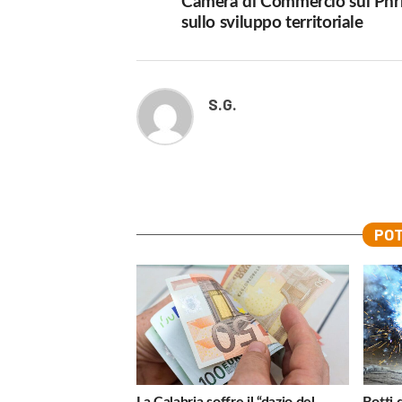
Camera di Commercio sul Pnr
sullo sviluppo territoriale
S.G.
POT
La Calabria soffre il “dazio del
Botti 