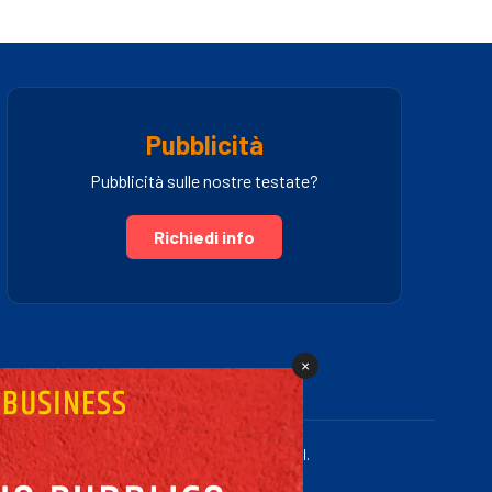
Pubblicità
Pubblicità sulle nostre testate?
Richiedi info
×
.IVA 03005460781 | Powered by Fullmidia s.r.l.