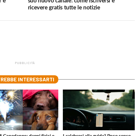
r e
suo nuovo canale: come iscriversi e
ricevere gratis tutte le notizie
PUBBLICITÀ
REBBE INTERESSARTI
di Capodanno: danni fisici e
I calabresi alla guida? Poco senso