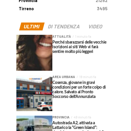
Provincia
21252
Tirreno
3495
ULTIMI
DI TENDENZA
VIDEO
ATTUALITÀ
1 minuto fa
Perché sbarazzarsi delle vecchie
iscrizioni ai siti Web vi farà
sentire molto più leggeri
AREA URBANA
19 minuti fa
Cosenza, giovane in gravi
condizioni per un forte colpo di
calore. Salvato al Pronto
Soccorso dell’Annunziata
PROVINCIA
49 minuti fa
Autostrada A2, attivata a
Lattarico la “Green Island”: