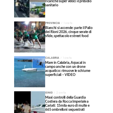
ricariche super veloci e presidio
sanitario
PROVINCIA
1 ora fa
Bianchi si accende: parte il Palio
dei Rioni 2026, cinque serate di
sfide, spettacolo e street food
CALABRIA
1 ora fa
Mare in Calabria, Arpacal in
campo anche con un drone
acquatico: rimuove le schiume
superficiali – VIDEO
IONIO
2 ore fa
Maxi controlli della Guardia
Costiera da Rocca Imperiale a
Cariati: 15mila euro di multe e
665 ombrelloni sequestrati