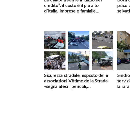
credito”: il costo è il più alto
psicol
d’Italia. Imprese e famiglie
selvati
penalizzate
Sicurezza stradale, esposto delle
Sindro
associazioni Vittime della Strada:
serviz
«segnalateci i pericoli,
la rar
interverremo subito»