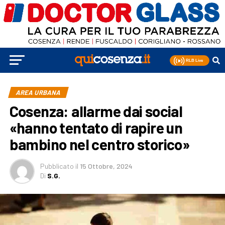
AREA URBANA
Cosenza: allarme dai social
«hanno tentato di rapire un
bambino nel centro storico»
Pubblicato
il
15 Ottobre, 2024
Di
S.G.