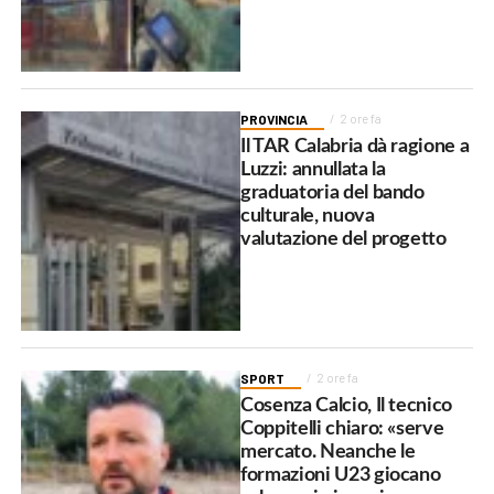
PROVINCIA
2 ore fa
Il TAR Calabria dà ragione a
Luzzi: annullata la
graduatoria del bando
culturale, nuova
valutazione del progetto
SPORT
2 ore fa
Cosenza Calcio, Il tecnico
Coppitelli chiaro: «serve
mercato. Neanche le
formazioni U23 giocano