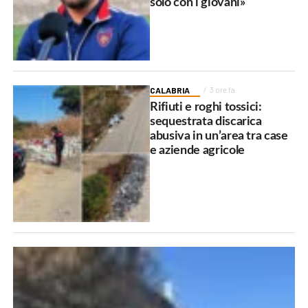
solo con i giovani»
CALABRIA
3 ore fa
Rifiuti e roghi tossici:
sequestrata discarica
abusiva in un’area tra case
e aziende agricole