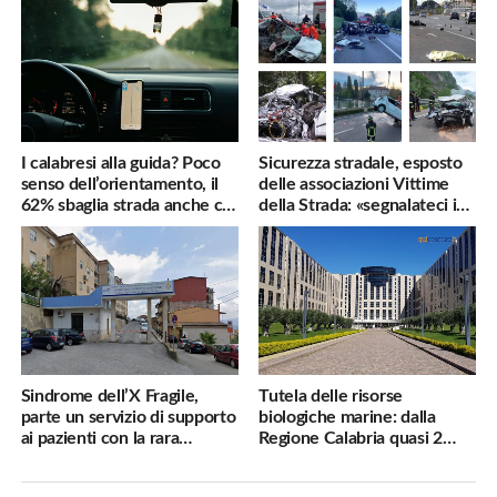
I calabresi alla guida? Poco
Sicurezza stradale, esposto
senso dell’orientamento, il
delle associazioni Vittime
62% sbaglia strada anche col
della Strada: «segnalateci i
navigatore
pericoli, interverremo
subito»
Sindrome dell’X Fragile,
Tutela delle risorse
parte un servizio di supporto
biologiche marine: dalla
ai pazienti con la rara
Regione Calabria quasi 2
malattia genetica
milioni di euro