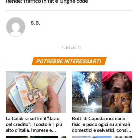
Rende: traffico in tilt e lunghe code
S.G.
PUBBLICITÀ
POTREBBE INTERESSARTI
La Calabria soffre il “dazio
Botti di Capodanno: danni
del credito”: il costo è il più
fisici e psicologici su animali
alto d’Italia. Imprese e
domestici e selvatici, consigli
famiglie penalizzate
utili