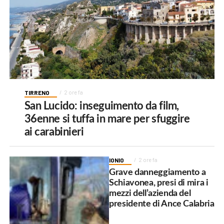
TIRRENO
2 ore fa
San Lucido: inseguimento da film,
36enne si tuffa in mare per sfuggire
ai carabinieri
IONIO
2 ore fa
Grave danneggiamento a
Schiavonea, presi di mira i
mezzi dell’azienda del
presidente di Ance Calabria