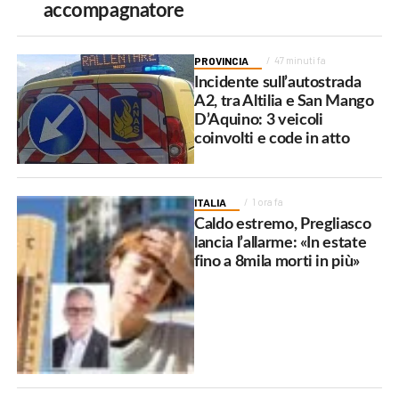
accompagnatore
PROVINCIA
47 minuti fa
Incidente sull’autostrada
A2, tra Altilia e San Mango
D’Aquino: 3 veicoli
coinvolti e code in atto
ITALIA
1 ora fa
Caldo estremo, Pregliasco
lancia l’allarme: «In estate
fino a 8mila morti in più»