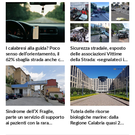
famiglie penalizzate
utili
I calabresi alla guida? Poco
Sicurezza stradale, esposto
senso dell’orientamento, il
delle associazioni Vittime
62% sbaglia strada anche col
della Strada: «segnalateci i
navigatore
pericoli, interverremo
subito»
Sindrome dell’X Fragile,
Tutela delle risorse
parte un servizio di supporto
biologiche marine: dalla
ai pazienti con la rara
Regione Calabria quasi 2
malattia genetica
milioni di euro