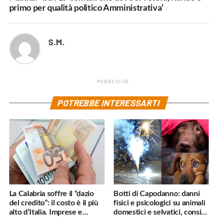
primo per qualità politico Amministrativa’
S.M.
PUBBLICITÀ
POTREBBE INTERESSARTI
La Calabria soffre il “dazio
Botti di Capodanno: danni
del credito”: il costo è il più
fisici e psicologici su animali
alto d’Italia. Imprese e
domestici e selvatici, consigli