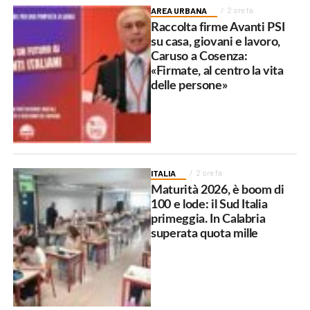
AREA URBANA
2 ore fa
Raccolta firme Avanti PSI
su casa, giovani e lavoro,
Caruso a Cosenza:
«Firmate, al centro la vita
delle persone»
ITALIA
2 ore fa
Maturità 2026, è boom di
100 e lode: il Sud Italia
primeggia. In Calabria
superata quota mille