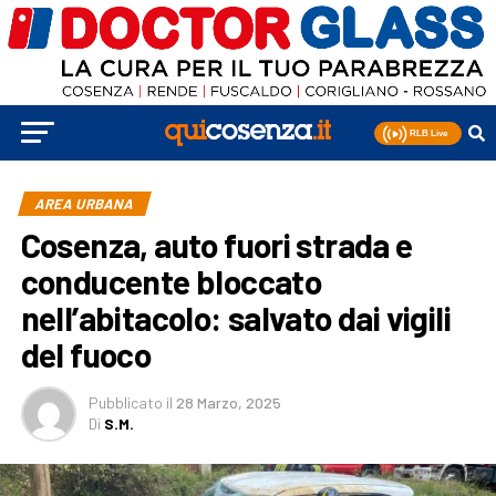
AREA URBANA
Cosenza, auto fuori strada e
conducente bloccato
nell’abitacolo: salvato dai vigili
del fuoco
Pubblicato
il
28 Marzo, 2025
Di
S.M.