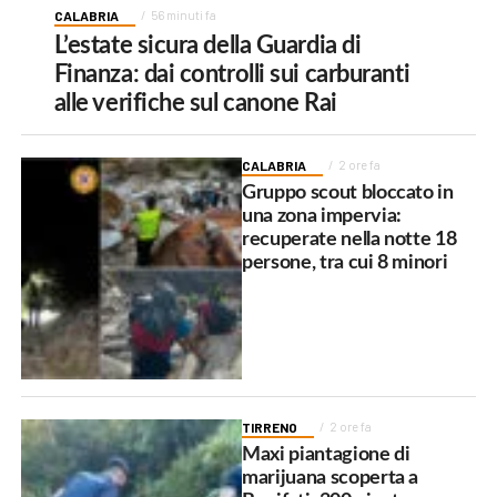
CALABRIA
56 minuti fa
L’estate sicura della Guardia di
Finanza: dai controlli sui carburanti
alle verifiche sul canone Rai
CALABRIA
2 ore fa
Gruppo scout bloccato in
una zona impervia:
recuperate nella notte 18
persone, tra cui 8 minori
TIRRENO
2 ore fa
Maxi piantagione di
marijuana scoperta a