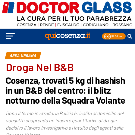
AREA URBANA
Droga Nel B&B
Cosenza, trovati 5 kg di hashish
in un B&B del centro: il blitz
notturno della Squadra Volante
Dopo il fermo in strada, la Polizia è risalita al domicilio del
soggetto scoprendo un ingente quantitativo di droga:
decisivo il lavoro investigativo e l’intuito degli agenti della
Squadra Volante