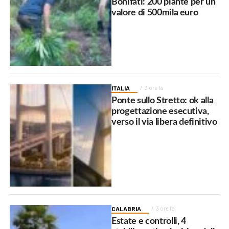
Bonifati: 200 piante per un
valore di 500mila euro
ITALIA
3 ore fa
Ponte sullo Stretto: ok alla
progettazione esecutiva,
verso il via libera definitivo
CALABRIA
3 ore fa
Estate e controlli, 4