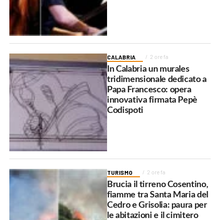
CALABRIA
2 ore fa
In Calabria un murales
tridimensionale dedicato a
Papa Francesco: opera
innovativa firmata Pepè
Codispoti
TURISMO
2 ore fa
Brucia il tirreno Cosentino,
fiamme tra Santa Maria del
Cedro e Grisolia: paura per
le abitazioni e il cimitero