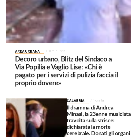
AREA URBANA
11 minuti fa
Decoro urbano, Blitz del Sindaco a
Via Popilia e Vaglio Lise: «Chi è
pagato per i servizi di pulizia faccia il
proprio dovere»
CALABRIA
1 ora fa
Il dramma di Andrea
Minasi, la 23enne musicista
travolta sulla strisce:
dichiarata la morte
cerebrale. Donati gli organi