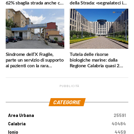
62% sbaglia strada anche col
della Strada: «segnalateci i
navigatore
pericoli, interverremo
subito»
Sindrome dell’X Fragile,
Tutela delle risorse
parte un servizio di supporto
biologiche marine: dalla
ai pazienti con la rara
Regione Calabria quasi 2
malattia genetica
milioni di euro
PUBBLICITÀ
.
CATEGORIE
Area Urbana
25591
Calabria
40484
Ionio
4459