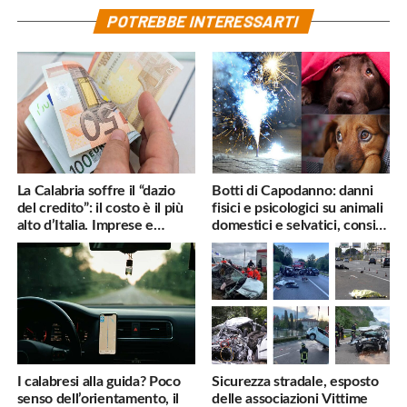
POTREBBE INTERESSARTI
La Calabria soffre il “dazio
Botti di Capodanno: danni
del credito”: il costo è il più
fisici e psicologici su animali
alto d’Italia. Imprese e
domestici e selvatici, consigli
famiglie penalizzate
utili
I calabresi alla guida? Poco
Sicurezza stradale, esposto
senso dell’orientamento, il
delle associazioni Vittime