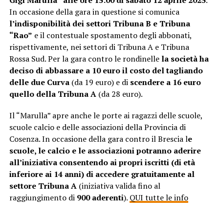
Gigi Marulla” alle ore 15:00 di sabato 12 aprile 2025
.
In occasione della gara in questione si comunica
l’indisponibilità dei settori Tribuna B e Tribuna
“Rao”
e il contestuale spostamento degli abbonati,
rispettivamente, nei settori di Tribuna A e Tribuna
Rossa Sud. Per la gara contro le rondinelle
la società ha
deciso di abbassare a 10 euro il costo del tagliando
delle due Curva
(da 19 euro) e di
scendere a 16 euro
quello della Tribuna A
(da 28 euro).
Il “Marulla” apre anche le porte ai ragazzi delle scuole,
scuole calcio e delle associazioni della Provincia di
Cosenza. In occasione della gara contro il Brescia l
e
scuole, le calcio e le associazioni potranno aderire
all’iniziativa consentendo ai propri iscritti (di età
inferiore ai 14 anni) di accedere gratuitamente al
settore Tribuna A
(iniziativa valida fino al
raggiungimento di
900 aderenti
).
QUI tutte le info