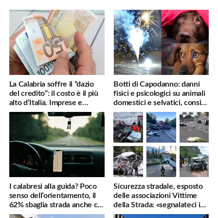
La Calabria soffre il “dazio
Botti di Capodanno: danni
del credito”: il costo è il più
fisici e psicologici su animali
alto d’Italia. Imprese e
domestici e selvatici, consigli
famiglie penalizzate
utili
I calabresi alla guida? Poco
Sicurezza stradale, esposto
senso dell’orientamento, il
delle associazioni Vittime
62% sbaglia strada anche col
della Strada: «segnalateci i
navigatore
pericoli, interverremo