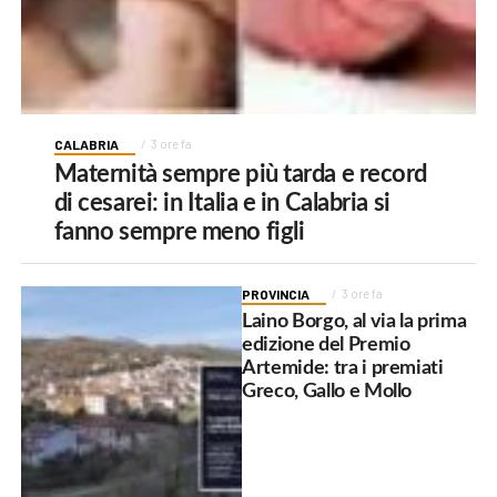
CALABRIA
3 ore fa
Maternità sempre più tarda e record
di cesarei: in Italia e in Calabria si
fanno sempre meno figli
PROVINCIA
3 ore fa
Laino Borgo, al via la prima
edizione del Premio
Artemide: tra i premiati
Greco, Gallo e Mollo