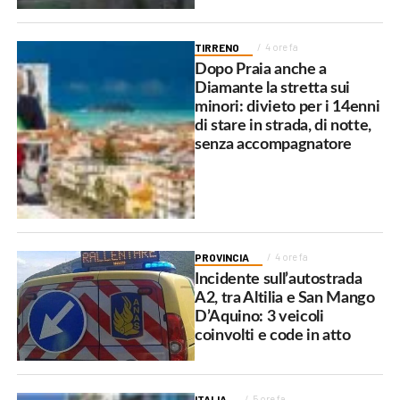
TIRRENO
4 ore fa
Dopo Praia anche a
Diamante la stretta sui
minori: divieto per i 14enni
di stare in strada, di notte,
senza accompagnatore
PROVINCIA
4 ore fa
Incidente sull’autostrada
A2, tra Altilia e San Mango
D’Aquino: 3 veicoli
coinvolti e code in atto
ITALIA
5 ore fa