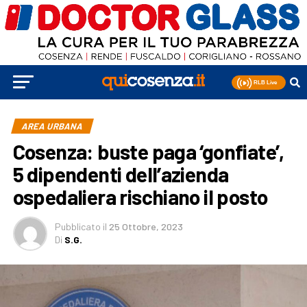
AREA URBANA
Cosenza: buste paga ‘gonfiate’,
5 dipendenti dell’azienda
ospedaliera rischiano il posto
Pubblicato
il
25 Ottobre, 2023
Di
S.G.