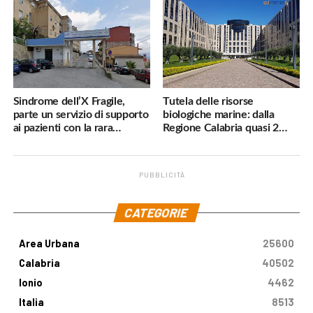
subito»
Sindrome dell’X Fragile,
Tutela delle risorse
parte un servizio di supporto
biologiche marine: dalla
ai pazienti con la rara
Regione Calabria quasi 2
malattia genetica
milioni di euro
PUBBLICITÀ
.
CATEGORIE
Area Urbana
25600
Calabria
40502
Ionio
4462
Italia
8513