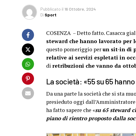
Pubblicato
il
16 Ottobre, 2024
Di
Sport
COSENZA – Detto fatto. Casacca giall
steward che hanno lavorato per l
questo pomeriggio per
un sit-in di
relative ai servizi espletati in oc
di
retribuzioni che vanno da otto
La società: «55 su 65 hanno 
Da una parte la società che si sta m
presieduto oggi dall’Amministratore R
ha fatto sapere che «
su 65 steward c
piano di rientro proposto dalla soci