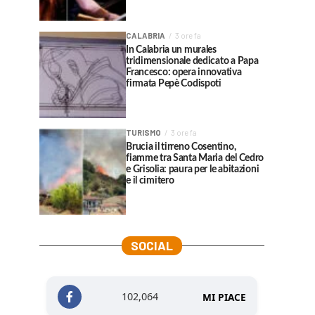
CALABRIA
3 ore fa
In Calabria un murales
tridimensionale dedicato a Papa
Francesco: opera innovativa
firmata Pepè Codispoti
TURISMO
3 ore fa
Brucia il tirreno Cosentino,
fiamme tra Santa Maria del Cedro
e Grisolia: paura per le abitazioni
e il cimitero
SOCIAL
102,064
MI PIACE