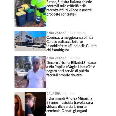
Rende, Sinistra Italiana chiede
controlli sulle criticità nella
raccolta rifiuti. «Ecco le nostre
proposte concrete»
AREA URBANA
32 minuti fa
Cosenza, la maggioranza blinda
Caruso e attacca le forze
insoddisfatte: «Fuori dalla Giunta
chi è ambiguo»
AREA URBANA
2 ore fa
Decoro urbano, Blitz del Sindaco
a Via Popilia e Vaglio Lise: «Chi è
pagato per i servizi di pulizia
faccia il proprio dovere»
CALABRIA
3 ore fa
Il dramma di Andrea Minasi, la
23enne musicista travolta sulla
strisce: dichiarata la morte
cerebrale. Donati gli organi