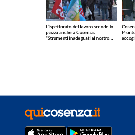
L’ispettorato del lavoro scende in
Cosenz
piazza anche a Cosenza:
Pronto
“Strumenti inadeguati al nostro
accogl
lavoro”
violen