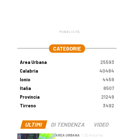
PUBBLICITÀ
.
CATEGORIE
Area Urbana
25593
Calabria
40484
Ionio
4459
Italia
8507
Provincia
21249
Tirreno
3492
ULTIMI
DI TENDENZA
VIDEO
AREA URBANA
32 minuti fa