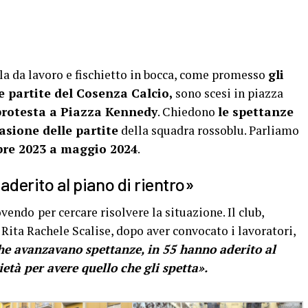
a da lavoro e fischietto in bocca, come promesso
gli
e partite del Cosenza Calcio,
sono scesi in piazza
 protesta a Piazza Kennedy
. Chiedono
le spettanze
casione delle partite
della squadra rossoblu. Parliamo
bre 2023 a maggio 2024
.
aderito al piano di rientro»
uovendo
per cercare risolvere la situazione. Il club,
ita Rachele Scalise, dopo aver convocato i lavoratori,
he avanzavano spettanze, in 55 hanno aderito al
età per avere quello che gli spetta».