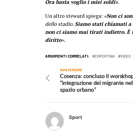
Ora basta voglio i miei soldi»
.
Un altro steward spiega:
«
Non ci son
dello stadio.
Siamo stati chiamati a l
non ci siamo mai tirati indietro. È
diritto
».
ARGOMENTI CORRELATI:
COPERTINA
VIDEO
NON PERDERE
Cosenza: concluso il worskho
“integrazione del migrante nel
spazio urbano”
Sport