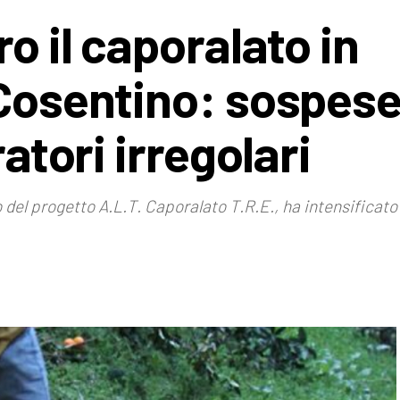
o il caporalato in
 Cosentino: sospese
ratori irregolari
del progetto A.L.T. Caporalato T.R.E., ha intensificato i 