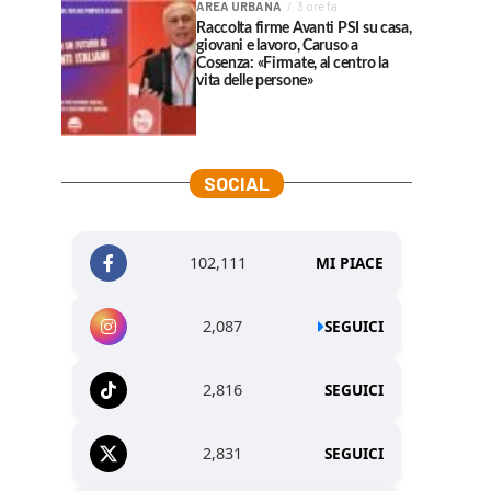
AREA URBANA
3 ore fa
Raccolta firme Avanti PSI su casa,
giovani e lavoro, Caruso a
Cosenza: «Firmate, al centro la
vita delle persone»
SOCIAL
102,111
MI PIACE
2,087
SEGUICI
2,816
SEGUICI
2,831
SEGUICI