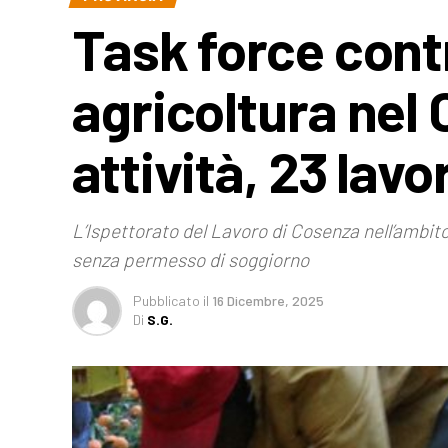
Task force contr
agricoltura nel
attività, 23 lavo
L’Ispettorato del Lavoro di Cosenza nell’ambito 
senza permesso di soggiorno
Pubblicato
il
16 Dicembre, 2025
Di
S.G.