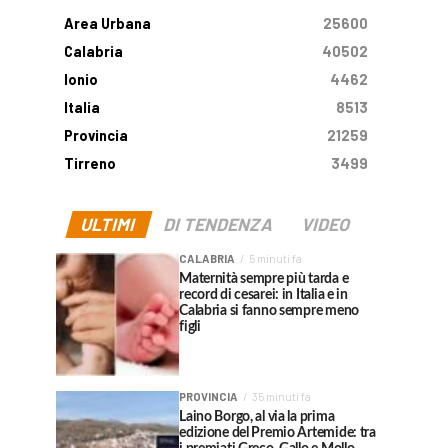
Area Urbana
25600
Calabria
40502
Ionio
4462
Italia
8513
Provincia
21259
Tirreno
3499
ULTIMI
DI TENDENZA
VIDEO
CALABRIA
5 minuti fa
Maternità sempre più tarda e
record di cesarei: in Italia e in
Calabria si fanno sempre meno
figli
PROVINCIA
35 minuti fa
Laino Borgo, al via la prima
edizione del Premio Artemide: tra