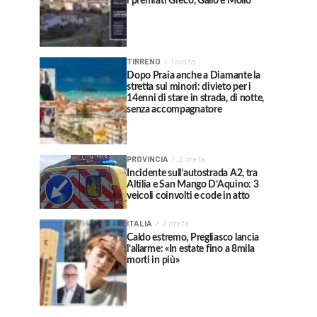
i premiati Greco, Gallo e Mollo
TIRRENO
1 ora fa
Dopo Praia anche a Diamante la
stretta sui minori: divieto per i
14enni di stare in strada, di notte,
senza accompagnatore
PROVINCIA
2 ore fa
Incidente sull’autostrada A2, tra
Altilia e San Mango D’Aquino: 3
veicoli coinvolti e code in atto
ITALIA
2 ore fa
Caldo estremo, Pregliasco lancia
l’allarme: «In estate fino a 8mila
morti in più»