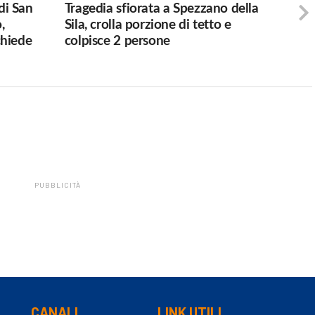
 di San
Tragedia sfiorata a Spezzano della
,
Sila, crolla porzione di tetto e
chiede
colpisce 2 persone
PUBBLICITÀ
CANALI
LINK UTILI