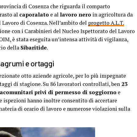
rovincia di Cosenza che riguarda il comparto
trasto al
caporalato
e al
lavoro nero
in agricoltura da
el Lavoro di Cosenza. Nell’ambito del
progetto A.L.T.
zione con i Carabinieri del Nucleo Ispettorato del Lavoro
’OIM, è stata eseguita un’intensa attività di vigilanza,
rio della
Sibaritide
.
 agrumi e ortaggi
pezionate otto aziende agricole, per lo più impegnate
taggi di stagione. Su 86 lavoratori controllati, ben
23
racomunitari
privi di permesso di soggiorno
e
Le ispezioni hanno inoltre consentito di accertare
 materia di orario di lavoro e numerose violazioni sulla