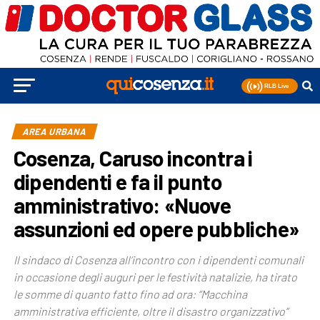
AREA URBANA
Cosenza, Caruso incontra i
dipendenti e fa il punto
amministrativo: «Nuove
assunzioni ed opere pubbliche»
Il sindaco di Cosenza all’incontro con i dipendenti comunali
in occasione degli auguri per le festività natalizie, ha tirato
le somme di quanto fatto fino ad ora: “Macchina
amministrativa efficiente, oltre il disastro organizzativo”