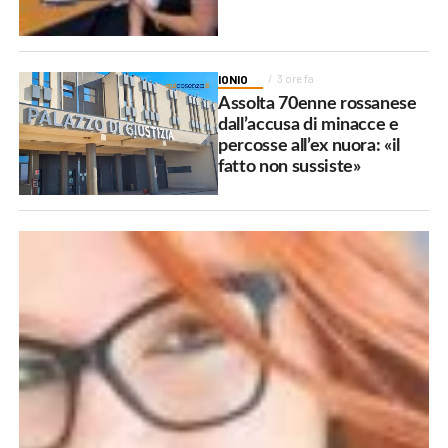
IONIO
3 ore fa
Assolta 70enne rossanese
dall’accusa di minacce e
percosse all’ex nuora: «il
fatto non sussiste»