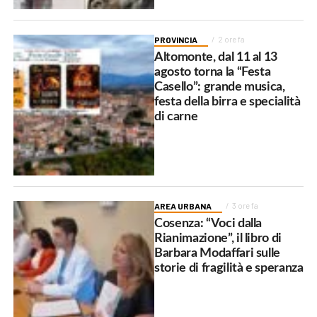
PROVINCIA
2 ore fa
Altomonte, dal 11 al 13
agosto torna la “Festa
Casello”: grande musica,
festa della birra e specialità
di carne
AREA URBANA
3 ore fa
Cosenza: “Voci dalla
Rianimazione”, il libro di
Barbara Modaffari sulle
storie di fragilità e speranza