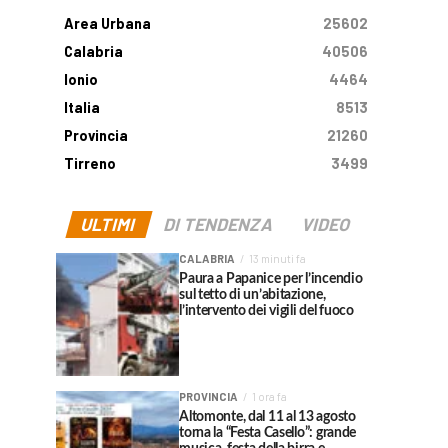
Area Urbana
25602
Calabria
40506
Ionio
4464
Italia
8513
Provincia
21260
Tirreno
3499
ULTIMI
DI TENDENZA
VIDEO
CALABRIA
13 minuti fa
Paura a Papanice per l’incendio
sul tetto di un’abitazione,
l’intervento dei vigili del fuoco
PROVINCIA
1 ora fa
Altomonte, dal 11 al 13 agosto
torna la “Festa Casello”: grande