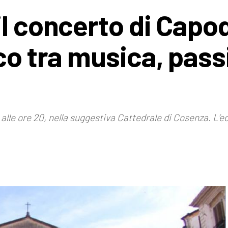
il concerto di Cap
co tra musica, pass
lle ore 20, nella suggestiva Cattedrale di Cosenza. L’e