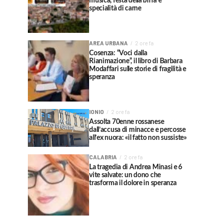
musica, festa della birra e
specialità di carne
AREA URBANA
2 ore fa
Cosenza: “Voci dalla
Rianimazione”, il libro di Barbara
Modaffari sulle storie di fragilità e
speranza
IONIO
2 ore fa
Assolta 70enne rossanese
dall’accusa di minacce e percosse
all’ex nuora: «il fatto non sussiste»
CALABRIA
2 ore fa
La tragedia di Andrea Minasi e 6
vite salvate: un dono che
trasforma il dolore in speranza