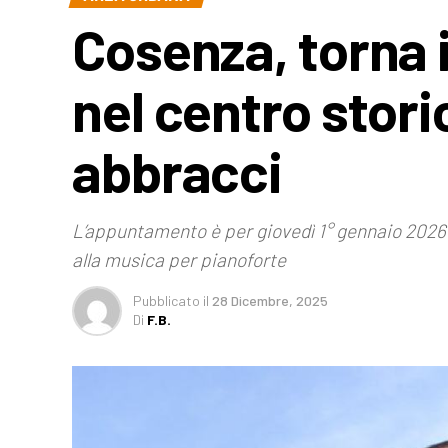
Cosenza, torna 
nel centro stori
abbracci
L’appuntamento è per giovedì 1° gennaio 2026 a
alla musica per pianoforte
Pubblicato
il
28 Dicembre, 2025
Di
F.B.