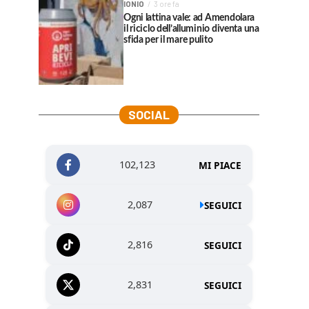
IONIO
3 ore fa
Ogni lattina vale: ad Amendolara
il riciclo dell’alluminio diventa una
sfida per il mare pulito
SOCIAL
102,123
MI PIACE
2,087
SEGUICI
2,816
SEGUICI
2,831
SEGUICI