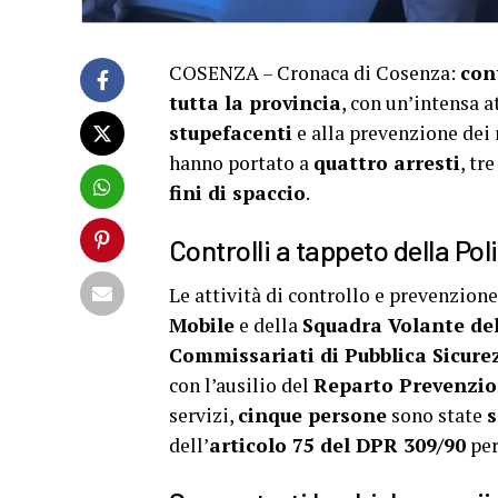
COSENZA – Cronaca di Cosenza:
cont
tutta la provincia
, con un’intensa a
stupefacenti
e alla prevenzione dei 
hanno portato a
quattro arresti
, tr
fini di spaccio
.
Controlli a tappeto della Po
Le attività di controllo e prevenzione
Mobile
e della
Squadra Volante del
Commissariati di Pubblica Sicurez
con l’ausilio del
Reparto Prevenzio
servizi,
cinque persone
sono state
s
dell’
articolo 75 del DPR 309/90
per