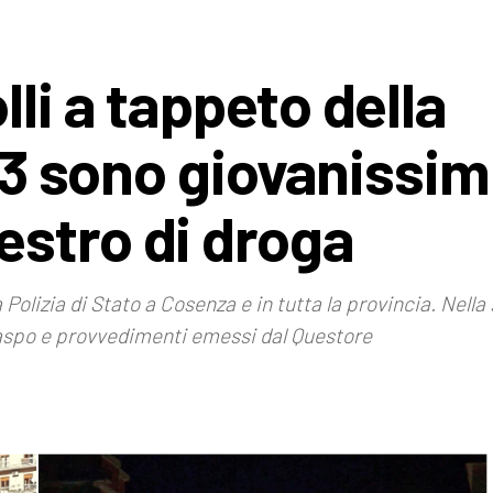
li a tappeto della
 (3 sono giovanissimi
stro di droga
la Polizia di Stato a Cosenza e in tutta la provincia. Nel
aspo e provvedimenti emessi dal Questore