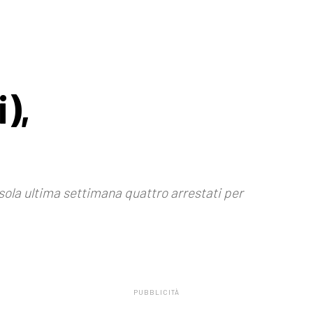
),
la sola ultima settimana quattro arrestati per
PUBBLICITÀ
.