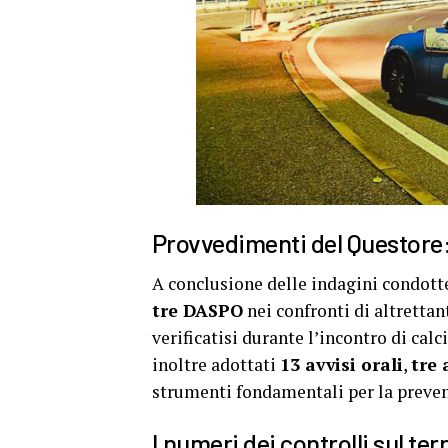
Provvedimenti del Questore
A conclusione delle indagini condott
tre DASPO
nei confronti di altrettant
verificatisi durante l’incontro di calc
inoltre adottati
13 avvisi orali
,
tre
strumenti fondamentali per la prevenz
I numeri dei controlli sul ter