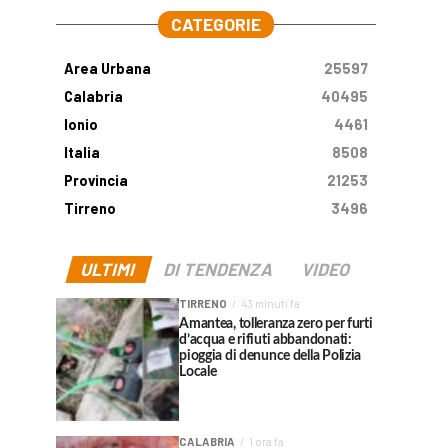
CATEGORIE
Area Urbana
25597
Calabria
40495
Ionio
4461
Italia
8508
Provincia
21253
Tirreno
3496
ULTIMI
DI TENDENZA
VIDEO
TIRRENO
43 minuti fa
Amantea, tolleranza zero per furti
d’acqua e rifiuti abbandonati:
pioggia di denunce della Polizia
Locale
CALABRIA
1 ora fa