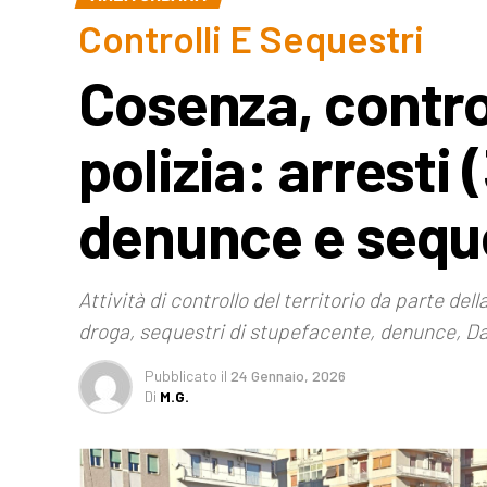
Controlli E Sequestri
Cosenza, control
polizia: arresti
denunce e seque
Attività di controllo del territorio da parte del
droga, sequestri di stupefacente, denunce, D
Pubblicato
il
24 Gennaio, 2026
Di
M.G.