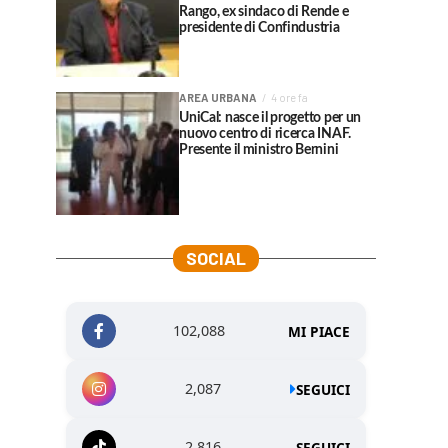
Rango, ex sindaco di Rende e
presidente di Confindustria
AREA URBANA
4 ore fa
UniCal: nasce il progetto per un
nuovo centro di ricerca INAF.
Presente il ministro Bernini
SOCIAL
102,088
MI PIACE
2,087
SEGUICI
2,816
SEGUICI