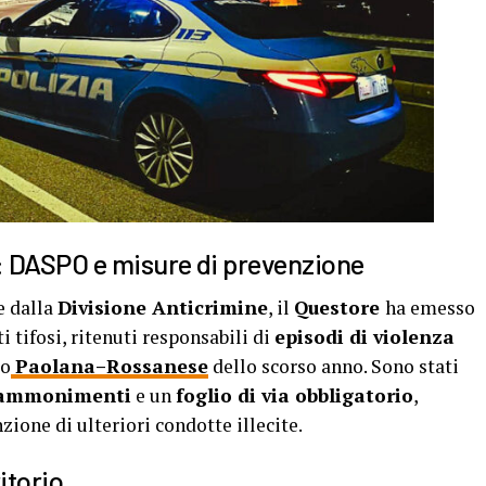
: DASPO e misure di prevenzione
e dalla
Divisione Anticrimine
, il
Questore
ha emesso
i tifosi, ritenuti responsabili di
episodi di violenza
io
Paolana–Rossanese
dello scorso anno. Sono stati
 ammonimenti
e un
foglio di via obbligatorio
,
ione di ulteriori condotte illecite.
ritorio