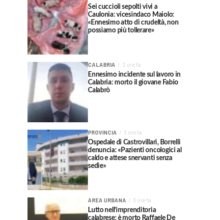
Sei cuccioli sepolti vivi a
Caulonia: vicesindaco Maiolo:
«Ennesimo atto di crudeltà, non
possiamo più tollerare»
CALABRIA
2 ore fa
Ennesimo incidente sul lavoro in
Calabria: morto il giovane Fabio
Calabrò
PROVINCIA
3 ore fa
Ospedale di Castrovillari, Borrelli
denuncia: «Pazienti oncologici al
caldo e attese snervanti senza
sedie»
AREA URBANA
3 ore fa
Lutto nell’imprenditoria
calabrese: è morto Raffaele De