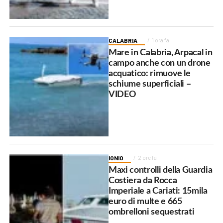
CALABRIA
1 ora fa
Mare in Calabria, Arpacal in
campo anche con un drone
acquatico: rimuove le
schiume superficiali –
VIDEO
IONIO
2 ore fa
Maxi controlli della Guardia
Costiera da Rocca
Imperiale a Cariati: 15mila
euro di multe e 665
ombrelloni sequestrati