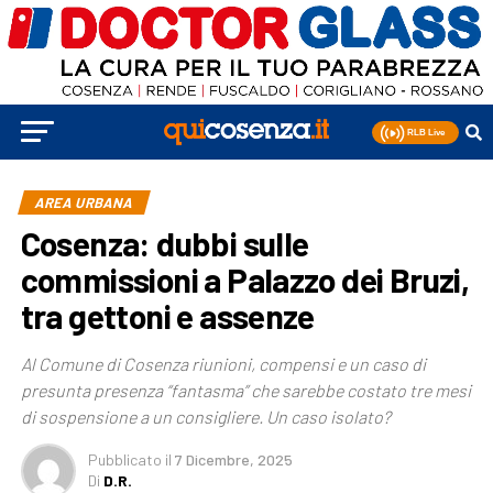
AREA URBANA
Cosenza: dubbi sulle
commissioni a Palazzo dei Bruzi,
tra gettoni e assenze
Al Comune di Cosenza riunioni, compensi e un caso di
presunta presenza “fantasma” che sarebbe costato tre mesi
di sospensione a un consigliere. Un caso isolato?
Pubblicato
il
7 Dicembre, 2025
Di
D.R.