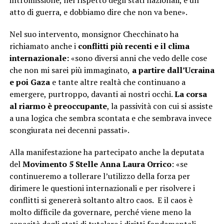
intromissione, nel rispetto degli stati nazionali, è un
atto di guerra, e dobbiamo dire che non va bene».
Nel suo intervento, monsignor Checchinato ha
richiamato anche i
conflitti più recenti e il clima
internazionale:
«sono diversi anni che vedo delle cose
che non mi sarei più immaginato,
a partire dall’Ucraina
e poi Gaza
e tante altre realtà che continuano a
emergere, purtroppo, davanti ai nostri occhi.
La corsa
al riarmo è preoccupante
, la passività con cui si assiste
a una logica che sembra scontata e che sembrava invece
scongiurata nei decenni passati».
Alla manifestazione ha partecipato anche la deputata
del
Movimento 5 Stelle Anna Laura Orrico
: «se
continueremo a tollerare l’utilizzo della forza per
dirimere le questioni internazionali e per risolvere i
conflitti si genererà soltanto altro caos. E il caos è
molto difficile da governare, perché viene meno la