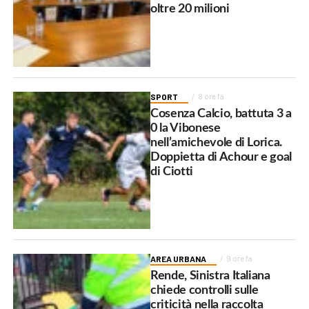
oltre 20 milioni
SPORT
8 ore fa
Cosenza Calcio, battuta 3 a
0 la Vibonese
nell’amichevole di Lorica.
Doppietta di Achour e goal
di Ciotti
AREA URBANA
9 ore fa
Rende, Sinistra Italiana
chiede controlli sulle
criticità nella raccolta