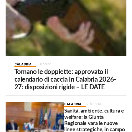
CALABRIA
8 ore fa
Tornano le doppiette: approvato il
calendario di caccia in Calabria 2026-
27: disposizioni rigide – LE DATE
CALABRIA
8 ore fa
Sanità, ambiente, cultura e
welfare: la Giunta
Regionale vara le nuove
linee strategiche, in campo