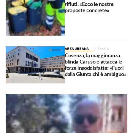
rifiuti. «Ecco le nostre
proposte concrete»
AREA URBANA
9 ore fa
Cosenza, la maggioranza
blinda Caruso e attacca le
forze insoddisfatte: «Fuori
dalla Giunta chi è ambiguo»