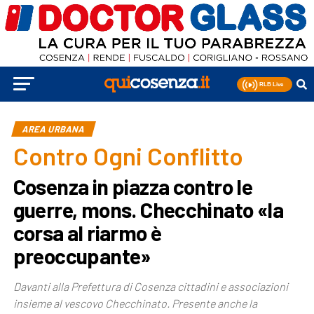
AREA URBANA
Contro Ogni Conflitto
Cosenza in piazza contro le
guerre, mons. Checchinato «la
corsa al riarmo è
preoccupante»
Davanti alla Prefettura di Cosenza cittadini e associazioni
insieme al vescovo Checchinato. Presente anche la