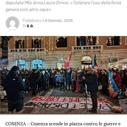
deputata M5s Anna Laura Orrico: «Tollerare l’uso della forza
genera solo altro caos»
Pubblicato
il
8 Gennaio, 2026
Di
S.G.
COSENZA – Cosenza scende in piazza contro le guerre e