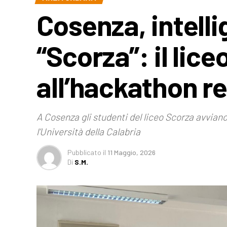
Cosenza, intellig
“Scorza”: il lice
all’hackathon r
A Cosenza gli studenti del liceo Scorza avviano
l’Università della Calabria
Pubblicato
il
11 Maggio, 2026
Di
S.M.