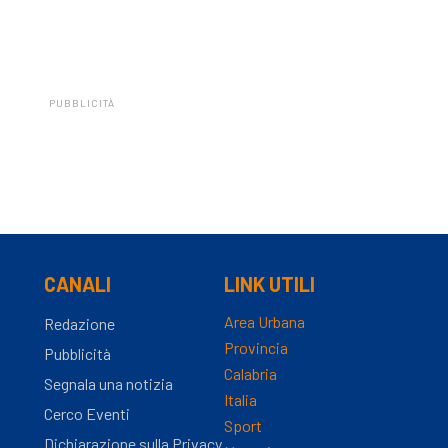
PUBBLICITÀ
CANALI
LINK UTILI
Area Urbana
Redazione
Provincia
Pubblicità
Calabria
Segnala una notizia
Italia
Cerco Eventi
Sport
Dichiarazione sulla Privacy