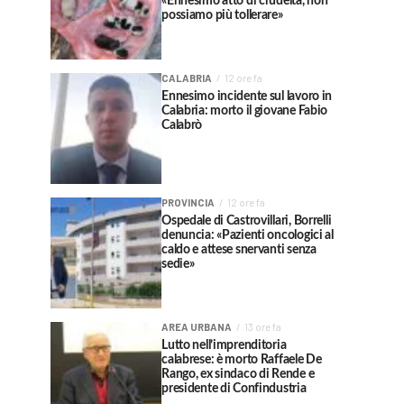
«Ennesimo atto di crudeltà, non
possiamo più tollerare»
CALABRIA
12 ore fa
Ennesimo incidente sul lavoro in
Calabria: morto il giovane Fabio
Calabrò
PROVINCIA
12 ore fa
Ospedale di Castrovillari, Borrelli
denuncia: «Pazienti oncologici al
caldo e attese snervanti senza
sedie»
AREA URBANA
13 ore fa
Lutto nell’imprenditoria
calabrese: è morto Raffaele De
Rango, ex sindaco di Rende e
presidente di Confindustria