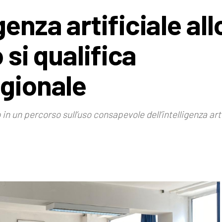
enza artificiale all
o si qualifica
egionale
 in un percorso sull’uso consapevole dell’intelligenza art