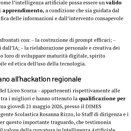
ome l’intelligenza artificiale possa essere un
valido
di apprendimento,
a condizione che sia guidata dal
rifica delle informazioni e dall’intervento consapevole
nfrontati con: – la costruzione di prompt efficaci; –
i dall’IA; – la rielaborazione personale e creativa dei
o loro di sviluppare maturità digitale, spirito
le ed etica dell’uso della tecnologia.
lano all’hackatlon regionale
 del Liceo Scorza – appartenenti rispettivamente alle
i tra i migliori e hanno ottenuto la
qualificazione per
ma giovedì 21 maggio 2026, presso il DIMES
igente Scolastica Rosanna Rizzo, lo Staff di dirigenza e i
er questo importante traguardo, che testimonia
il valore della curvatura in Intelligenza Artificiale