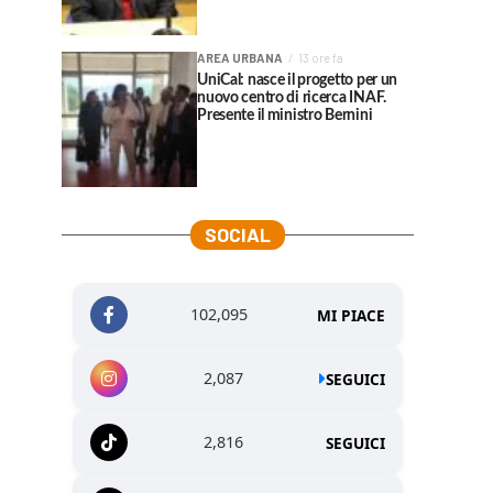
AREA URBANA
13 ore fa
UniCal: nasce il progetto per un
nuovo centro di ricerca INAF.
Presente il ministro Bernini
SOCIAL
102,095
MI PIACE
2,087
SEGUICI
2,816
SEGUICI