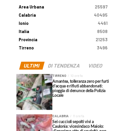
Area Urbana
25597
Calabria
40495
Ionio
4461
Italia
8508
Provincia
21253
Tirreno
3496
ULTIMI
DI TENDENZA
VIDEO
TIRRENO
10 ore fa
Amantea, tolleranza zero per furti
d’acqua e rifiuti abbandonati:
pioggia di denunce della Polizia
Locale
CALABRIA
11 ore fa
Sei cuccioli sepolti vivi a
Caulonia: vicesindaco Maiolo: