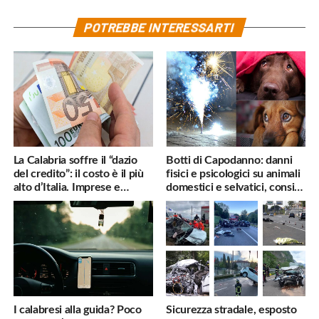
POTREBBE INTERESSARTI
La Calabria soffre il “dazio
Botti di Capodanno: danni
del credito”: il costo è il più
fisici e psicologici su animali
alto d’Italia. Imprese e
domestici e selvatici, consigli
famiglie penalizzate
utili
I calabresi alla guida? Poco
Sicurezza stradale, esposto