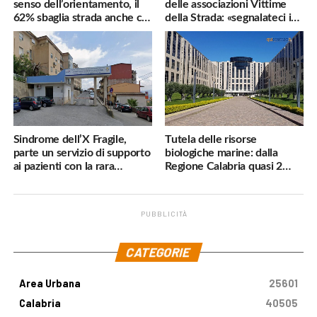
senso dell’orientamento, il
delle associazioni Vittime
62% sbaglia strada anche col
della Strada: «segnalateci i
navigatore
pericoli, interverremo
subito»
Sindrome dell’X Fragile,
Tutela delle risorse
parte un servizio di supporto
biologiche marine: dalla
ai pazienti con la rara
Regione Calabria quasi 2
malattia genetica
milioni di euro
PUBBLICITÀ
.
CATEGORIE
Area Urbana
25601
Calabria
40505