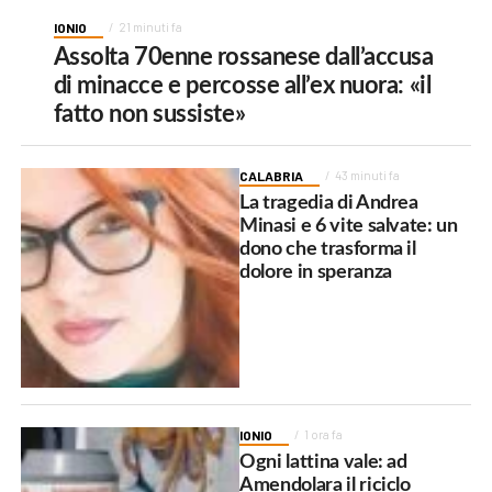
IONIO
21 minuti fa
Assolta 70enne rossanese dall’accusa
di minacce e percosse all’ex nuora: «il
fatto non sussiste»
CALABRIA
43 minuti fa
La tragedia di Andrea
Minasi e 6 vite salvate: un
dono che trasforma il
dolore in speranza
IONIO
1 ora fa
Ogni lattina vale: ad
Amendolara il riciclo