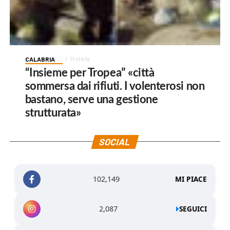
CALABRIA
11 ore fa
“Insieme per Tropea” «città
sommersa dai rifiuti. I volenterosi non
bastano, serve una gestione
strutturata»
SOCIAL
102,149
MI PIACE
2,087
SEGUICI