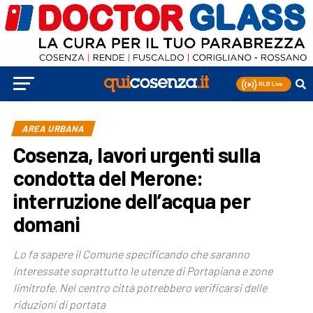
AREA URBANA
Cosenza, lavori urgenti sulla
condotta del Merone:
interruzione dell’acqua per
domani
Lo fa sapere il Comune specificando che saranno
interessate soprattutto le utenze di Portapiana e zone
limitrofe. Nel centro città potrebbero verificarsi delle
riduzioni di portata