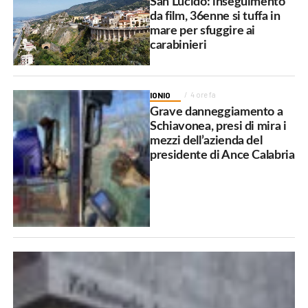
San Lucido: inseguimento
da film, 36enne si tuffa in
mare per sfuggire ai
carabinieri
IONIO
4 ore fa
Grave danneggiamento a
Schiavonea, presi di mira i
mezzi dell’azienda del
presidente di Ance Calabria