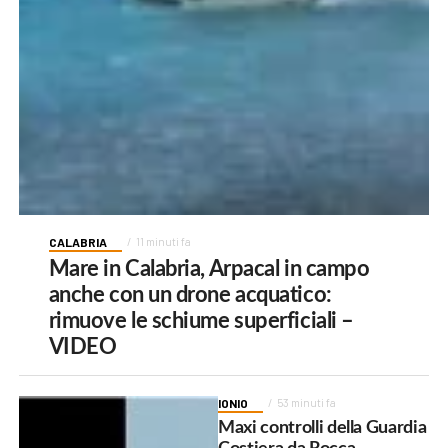
CALABRIA
11 minuti fa
Mare in Calabria, Arpacal in campo
anche con un drone acquatico:
rimuove le schiume superficiali –
VIDEO
IONIO
53 minuti fa
Maxi controlli della Guardia