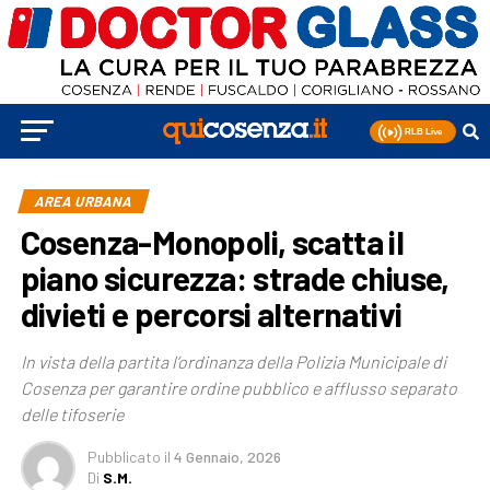
AREA URBANA
Cosenza-Monopoli, scatta il
piano sicurezza: strade chiuse,
divieti e percorsi alternativi
In vista della partita l’ordinanza della Polizia Municipale di
Cosenza per garantire ordine pubblico e afflusso separato
delle tifoserie
Pubblicato
il
4 Gennaio, 2026
Di
S.M.