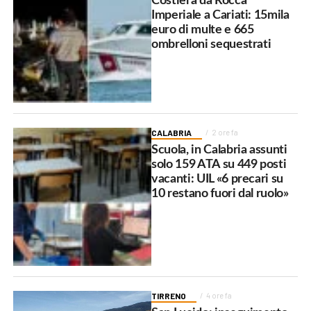
Costiera da Rocca
Imperiale a Cariati: 15mila
euro di multe e 665
ombrelloni sequestrati
CALABRIA
2 ore fa
Scuola, in Calabria assunti
solo 159 ATA su 449 posti
vacanti: UIL «6 precari su
10 restano fuori dal ruolo»
TIRRENO
4 ore fa