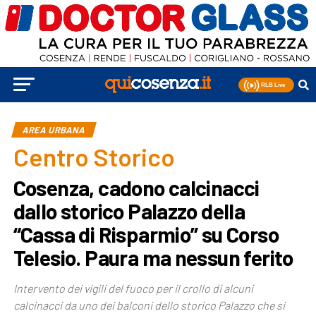
AREA URBANA
Centro Storico
Cosenza, cadono calcinacci
dallo storico Palazzo della
“Cassa di Risparmio” su Corso
Telesio. Paura ma nessun ferito
Intervento dei vigili del fuoco per il crollo di alcuni
calcinacci da uno dei balconi dello storico Palazzo che si