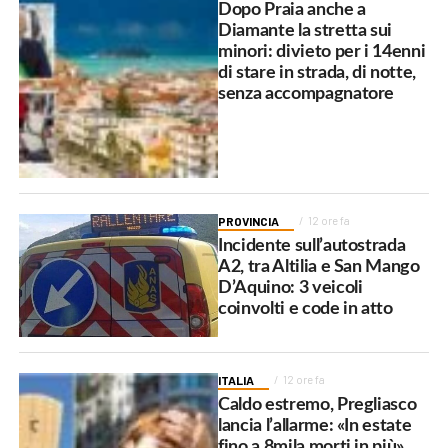
Dopo Praia anche a
Diamante la stretta sui
minori: divieto per i 14enni
di stare in strada, di notte,
senza accompagnatore
PROVINCIA
12 ore fa
Incidente sull’autostrada
A2, tra Altilia e San Mango
D’Aquino: 3 veicoli
coinvolti e code in atto
ITALIA
12 ore fa
Caldo estremo, Pregliasco
lancia l’allarme: «In estate
fino a 8mila morti in più»