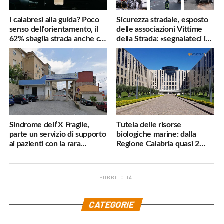
I calabresi alla guida? Poco
Sicurezza stradale, esposto
senso dell’orientamento, il
delle associazioni Vittime
62% sbaglia strada anche col
della Strada: «segnalateci i
navigatore
pericoli, interverremo
subito»
Sindrome dell’X Fragile,
Tutela delle risorse
parte un servizio di supporto
biologiche marine: dalla
ai pazienti con la rara
Regione Calabria quasi 2
malattia genetica
milioni di euro
PUBBLICITÀ
.
CATEGORIE