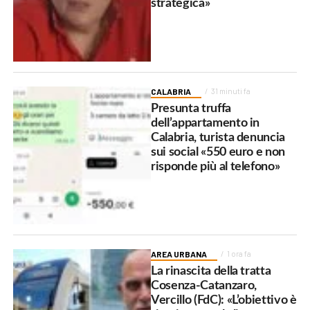
strategica»
CALABRIA
31 minuti fa
Presunta truffa
dell’appartamento in
Calabria, turista denuncia
sui social «550 euro e non
risponde più al telefono»
AREA URBANA
1 ora fa
La rinascita della tratta
Cosenza-Catanzaro,
Vercillo (FdC): «L’obiettivo è