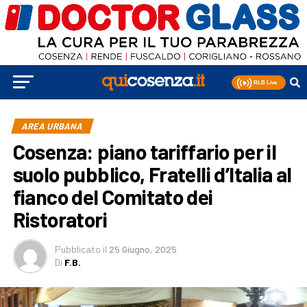
AREA URBANA
Cosenza: piano tariffario per il
suolo pubblico, Fratelli d’Italia al
fianco del Comitato dei
Ristoratori
Pubblicato
il
25 Giugno, 2025
Di
F.B.