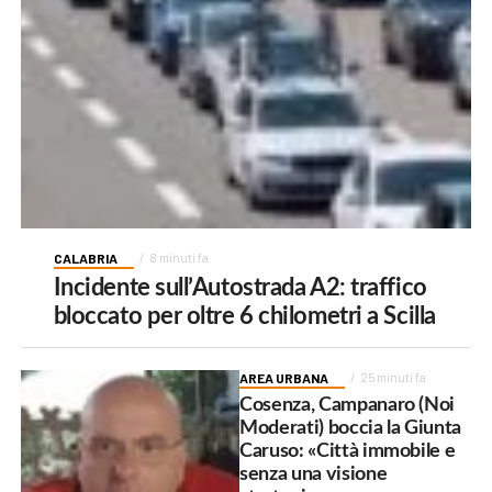
CALABRIA
8 minuti fa
Incidente sull’Autostrada A2: traffico
bloccato per oltre 6 chilometri a Scilla
AREA URBANA
25 minuti fa
Cosenza, Campanaro (Noi
Moderati) boccia la Giunta
Caruso: «Città immobile e
senza una visione