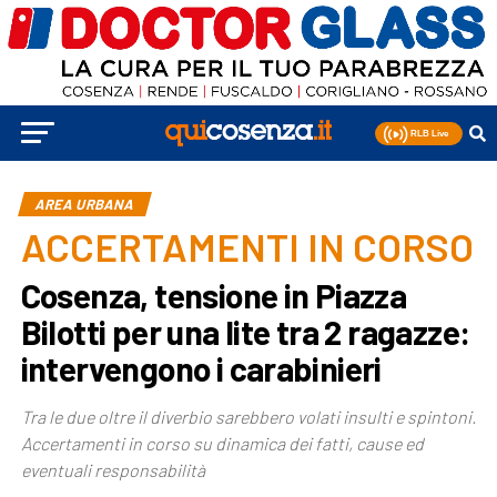
AREA URBANA
ACCERTAMENTI IN CORSO
Cosenza, tensione in Piazza
Bilotti per una lite tra 2 ragazze:
intervengono i carabinieri
Tra le due oltre il diverbio sarebbero volati insulti e spintoni.
Accertamenti in corso su dinamica dei fatti, cause ed
eventuali responsabilità