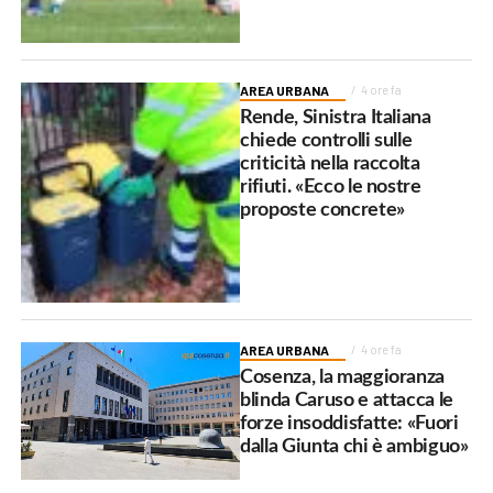
AREA URBANA
4 ore fa
Rende, Sinistra Italiana
chiede controlli sulle
criticità nella raccolta
rifiuti. «Ecco le nostre
proposte concrete»
AREA URBANA
4 ore fa
Cosenza, la maggioranza
blinda Caruso e attacca le
forze insoddisfatte: «Fuori
dalla Giunta chi è ambiguo»