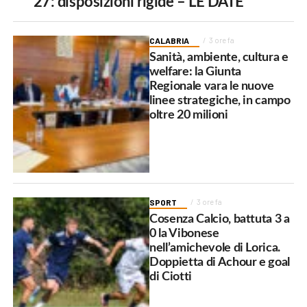
27: disposizioni rigide – LE DATE
CALABRIA
3 ore fa
Sanità, ambiente, cultura e
welfare: la Giunta
Regionale vara le nuove
linee strategiche, in campo
oltre 20 milioni
SPORT
3 ore fa
Cosenza Calcio, battuta 3 a
0 la Vibonese
nell’amichevole di Lorica.
Doppietta di Achour e goal
di Ciotti