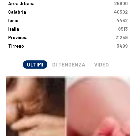
Area Urbana
25600
Calabria
40502
Ionio
4462
Italia
8513
Provincia
21259
Tirreno
3499
ULTIMI
DI TENDENZA
VIDEO