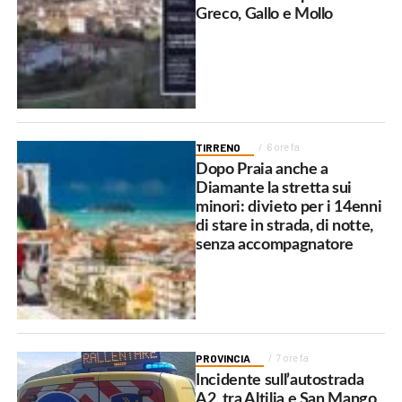
Greco, Gallo e Mollo
TIRRENO
6 ore fa
Dopo Praia anche a
Diamante la stretta sui
minori: divieto per i 14enni
di stare in strada, di notte,
senza accompagnatore
PROVINCIA
7 ore fa
Incidente sull’autostrada
A2, tra Altilia e San Mango