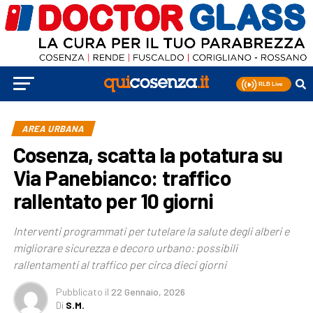
AREA URBANA
Cosenza, scatta la potatura su
Via Panebianco: traffico
rallentato per 10 giorni
Interventi programmati per tutelare la salute degli alberi e
migliorare sicurezza e decoro urbano: possibili
rallentamenti al traffico per circa dieci giorni
Pubblicato
il
22 Gennaio, 2026
Di
S.M.