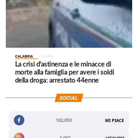
CALABRIA
2 ore fa
La crisi d’astinenza e le minacce di
morte alla famiglia per avere i soldi
della droga: arrestato 44enne
SOCIAL
102,053
MI PIACE
2,087