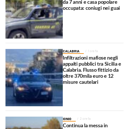
da 7 anni e casa popolare
occupata: coniugi nei guai
CALABRIA
1 ora fa
Infiltrazioni mafiose negli
appalti pubblici tra Sicilia e
Calabria. Flusso fittizio da
oltre 370mila euro e 12
misure cautelari
IONIO
2 ore fa
Continua la messa in