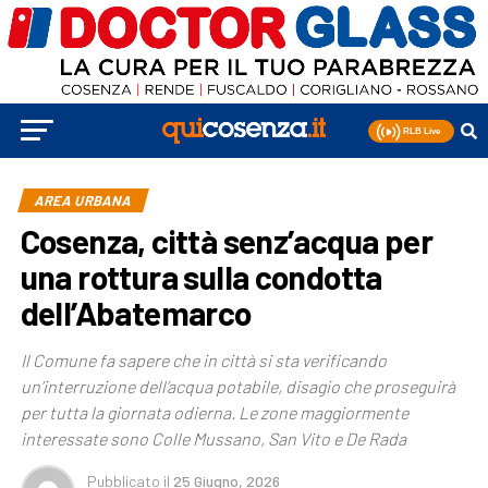
AREA URBANA
Cosenza, città senz’acqua per
una rottura sulla condotta
dell’Abatemarco
Il Comune fa sapere che in città si sta verificando
un’interruzione dell’acqua potabile, disagio che proseguirà
per tutta la giornata odierna. Le zone maggiormente
interessate sono Colle Mussano, San Vito e De Rada
Pubblicato
il
25 Giugno, 2026